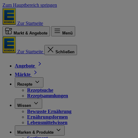
Zum Hauptbereich springen
Zur Startseite
Markt & Angebote
Menü
Zur Startseite
Schließen
Angebote
Märkte
Rezepte
Rezeptsuche
Rezeptsammlungen
Wissen
Bewusste Ernährung
Ernährungsformen
Lebensmittelwissen
Marken & Produkte