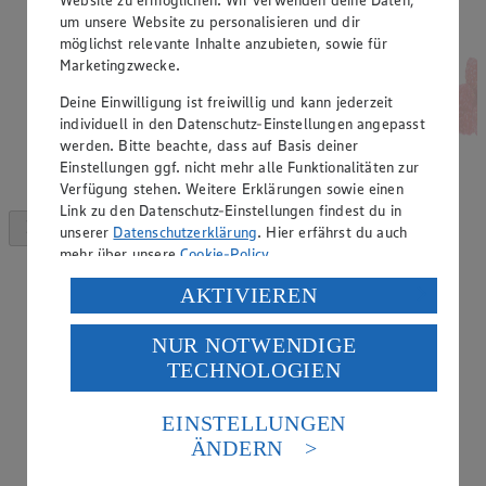
um unsere Website zu personalisieren und dir
möglichst relevante Inhalte anzubieten, sowie für
Marketingzwecke.
Deine Einwilligung ist freiwillig und kann jederzeit
individuell in den Datenschutz-Einstellungen angepasst
werden. Bitte beachte, dass auf Basis deiner
Einstellungen ggf. nicht mehr alle Funktionalitäten zur
Verfügung stehen. Weitere Erklärungen sowie einen
Link zu den Datenschutz-Einstellungen findest du in
unserer
Datenschutzerklärung
. Hier erfährst du auch
mehr über unsere
Cookie-Policy
.
Verarbeitung deiner personenbezogenen Daten in den
AKTIVIEREN
USA durch Facebook und YouTube:
NUR NOTWENDIGE
Wenn du auf „Aktivieren“ klickst, willigst du im Sinne
TECHNOLOGIEN
des Art. 49 Abs. 1 Satz 1 lit. a) DSGVO ein, dass deine
Daten in den USA verarbeitet werden. Der EuGH sieht
die USA als Land mit einem nach europäischen
EINSTELLUNGEN
Standards nicht angemessenen Datenschutzniveau an.
ÄNDERN
Es besteht das Risiko eines Zugriffs durch US-
amerikanische Behörden.