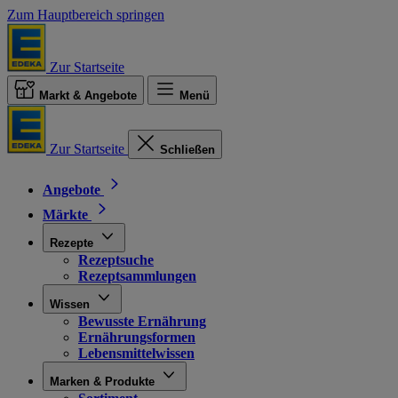
Zum Hauptbereich springen
Zur Startseite
Markt & Angebote
Menü
Zur Startseite
Schließen
Angebote
Märkte
Rezepte
Rezeptsuche
Rezeptsammlungen
Wissen
Bewusste Ernährung
Ernährungsformen
Lebensmittelwissen
Marken & Produkte