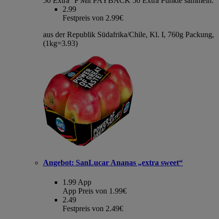
50 Extra °P
Mit PAYBACK 50 Extra Punkte sammeln.
2.99
Festpreis von 2.99€
aus der Republik Südafrika/Chile, Kl. I, 760g Packung,
(1kg=3.93)
Angebot:
SanLucar Ananas „extra sweet“
1.99
App
App Preis von 1.99€
2.49
Festpreis von 2.49€