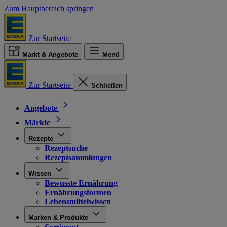
Zum Hauptbereich springen
Zur Startseite
Markt & Angebote
Menü
Zur Startseite
Schließen
Angebote
Märkte
Rezepte
Rezeptsuche
Rezeptsammlungen
Wissen
Bewusste Ernährung
Ernährungsformen
Lebensmittelwissen
Marken & Produkte