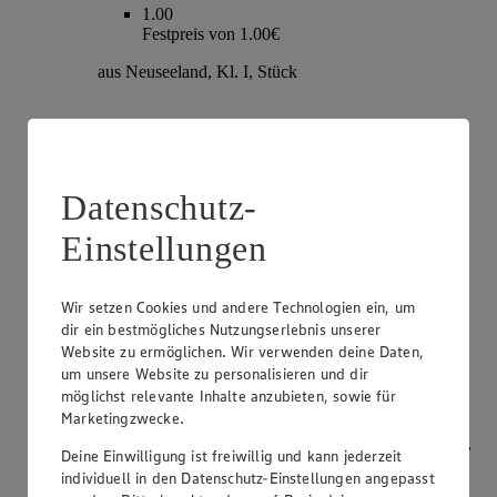
1.00
Festpreis von 1.00€
aus Neuseeland, Kl. I, Stück
Datenschutz-
Einstellungen
Wir setzen Cookies und andere Technologien ein, um
dir ein bestmögliches Nutzungserlebnis unserer
Angebot:
Champignons
Website zu ermöglichen. Wir verwenden deine Daten,
um unsere Website zu personalisieren und dir
1.79
möglichst relevante Inhalte anzubieten, sowie für
Festpreis von 1.79€
Marketingzwecke.
weiß oder braun, aus Bayern, Kl. I, je 250g Packung,
Deine Einwilligung ist freiwillig und kann jederzeit
(1kg=7.16)
individuell in den Datenschutz-Einstellungen angepasst