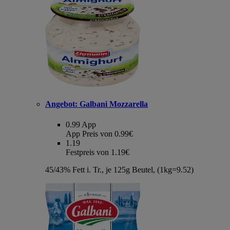
Angebot:
Galbani Mozzarella
0.99
App
App Preis von 0.99€
1.19
Festpreis von 1.19€
45/43% Fett i. Tr., je 125g Beutel, (1kg=9.52)