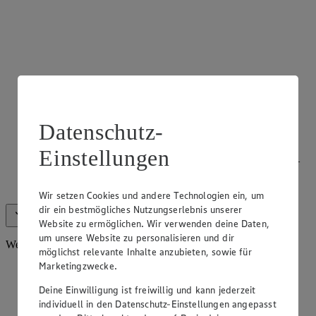
Datenschutz-
Frischetheke Fisch
Einstellungen
Wir bieten dir täglich frischen Fisch an unserer Fischtheke –
Produkte aus nachhaltigem Fischfang erkennst du am MSC
Siegel.
Wir setzen Cookies und andere Technologien ein, um
dir ein bestmögliches Nutzungserlebnis unserer
Alle anzeigen (5)
Weniger anzeigen
Website zu ermöglichen. Wir verwenden deine Daten,
um unsere Website zu personalisieren und dir
Weiteres Sortiment
möglichst relevante Inhalte anzubieten, sowie für
Marketingzwecke.
Deine Einwilligung ist freiwillig und kann jederzeit
individuell in den Datenschutz-Einstellungen angepasst