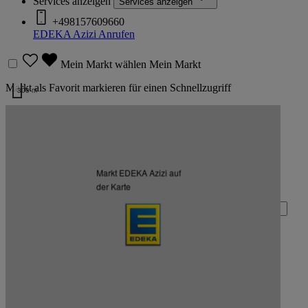
Services anzeigen
Services anzeigen
+498157609660
EDEKA Azizi
Anrufen
Mein Markt wählen
Mein Markt
Markt als Favorit markieren für einen Schnellzugriff
300 m
Kartendaten werden geladen …
Zurück nach oben
Markt EDEKA Azizi auf
Zum Newsletter anmelden
der Karte
Deine E-Mail-Adresse (Pflichtfeld)
Absenden
EDEKA auf Facebook
EDEKA auf Instagram
EDEKA auf Linkedin