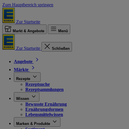
Zum Hauptbereich springen
Zur Startseite
Markt & Angebote
Menü
Zur Startseite
Schließen
Angebote
Märkte
Rezepte
Rezeptsuche
Rezeptsammlungen
Wissen
Bewusste Ernährung
Ernährungsformen
Lebensmittelwissen
Marken & Produkte