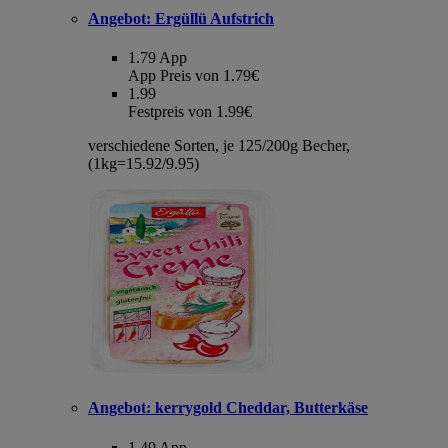
Angebot:
Ergüllü Aufstrich
1.79
App
App Preis von 1.79€
1.99
Festpreis von 1.99€
verschiedene Sorten, je 125/200g Becher,
(1kg=15.92/9.95)
Angebot:
kerrygold Cheddar, Butterkäse
1.49
App