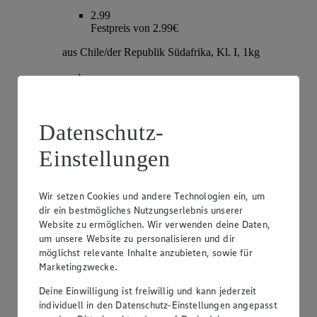
2.99
Festpreis von 2.99€
aus Chile/der Republik Südafrika, Kl. I, 1kg
Datenschutz-
Einstellungen
Wir setzen Cookies und andere Technologien ein, um
dir ein bestmögliches Nutzungserlebnis unserer
Website zu ermöglichen. Wir verwenden deine Daten,
Angebot:
EDEKA Herzstücke Tafeltrauben
um unsere Website zu personalisieren und dir
möglichst relevante Inhalte anzubieten, sowie für
3.99
Festpreis von 3.99€
Marketingzwecke.
hell oder rot, kernlos, Sorte lt. Auszeichnung, aus
Deine Einwilligung ist freiwillig und kann jederzeit
Italien, Kl. I, je 1kg
individuell in den Datenschutz-Einstellungen angepasst