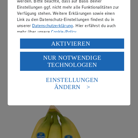
werden. Bitte beachte, dass auf Basis deiner
Einstellungen ggf. nicht mehr alle Funktionalitäten zur
Verfügung stehen. Weitere Erklärungen sowie einen
Link zu den Datenschutz-Einstellungen findest du in
unserer
Datenschutzerklärung
. Hier erfährst du auch
mehr über unsere
Cookie-Policy
.
Verarbeitung deiner personenbezogenen Daten in den
AKTIVIEREN
USA durch Facebook und YouTube:
NUR NOTWENDIGE
Wenn du auf „Aktivieren“ klickst, willigst du im Sinne
TECHNOLOGIEN
des Art. 49 Abs. 1 Satz 1 lit. a) DSGVO ein, dass deine
Angebot:
Chiquita Bananen
Daten in den USA verarbeitet werden. Der EuGH sieht
die USA als Land mit einem nach europäischen
EINSTELLUNGEN
1.99
Standards nicht angemessenen Datenschutzniveau an.
ÄNDERN
Festpreis von 1.99€
Es besteht das Risiko eines Zugriffs durch US-
amerikanische Behörden.
aus Costa Rica, 1kg
Informationen zum Herausgeber der Seite findest du
im
Impressum