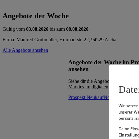
Angebote der Woche
Gültig vom
03.08.2026
bis zum
08.08.2026
.
Firma: Manfred Grubmüller, Hofmarkstr. 22, 94529 Aicha
Alle Angebote ansehen
Angebote der Woche im Pr
ansehen
Siehe dir die Angebote der Woche d
Date
Marktes im digitalen Blätterkatalog 
Prospekt NeukaufNord im Browse
Wir setzen
unserer We
personalis
Deine Einwi
Einstellun