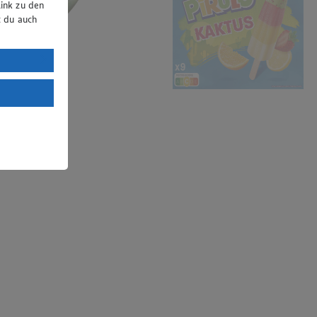
ink zu den
t du auch
uTube:
. a) DSGVO
Land mit
esteht das