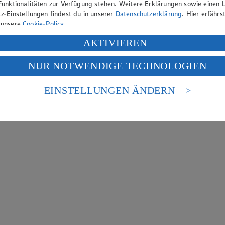
Funktionalitäten zur Verfügung stehen. Weitere Erklärungen sowie einen L
z-Einstellungen findest du in unserer
Datenschutzerklärung
. Hier erfährs
 unsere
Cookie-Policy
.
ung deiner personenbezogenen Daten in den USA durch Facebook und Yo
AKTIVIEREN
f „Aktivieren“ klickst, willigst du im Sinne des Art. 49 Abs. 1 Satz 1 lit
NUR NOTWENDIGE TECHNOLOGIEN
deine Daten in den USA verarbeitet werden. Der EuGH sieht die USA als 
 europäischen Standards nicht angemessenen Datenschutzniveau an. Es b
es Zugriffs durch US-amerikanische Behörden.
EINSTELLUNGEN ÄNDERN
nen zum Herausgeber der Seite findest du im
Impressum