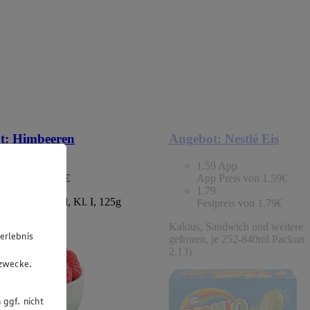
t:
Himbeeren
Angebot:
Nestlé Eis
9
1.59
App
tpreis von 1.49€
App Preis von 1.59€
1.79
chland/Portugal, Kl. I, 125g
Festpreis von 1.79€
 (1kg=11.92)
Kaktus, Sandwich und weitere S
erlebnis
gefroren, je 252-840ml Packung
u
2.13)
gzwecke.
 ggf. nicht