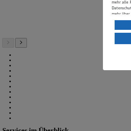
mehr alle 
Datenschut
mehr über
Verarbeit
Wenn du au
ein, dass 
einem nach
Risiko ein
Informatio
Services im Überblick