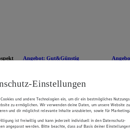
ospekt
Angebot:
Gut&Günstig
Angebo
Tafeltrauben
1.4
Fes
eines
1.49
nschutz-Einstellungen
an.
Festpreis von 1.49€
aus Deuts
Packung,
r
Ansehen
hell, kernlos, aus Italien/Spanien, Kl. I, 500g
Packung, (1kg=2.98)
 Cookies und andere Technologien ein, um dir ein bestmögliches Nutzungs
bsite zu ermöglichen. Wir verwenden deine Daten, um unsere Website z
ieren und dir möglichst relevante Inhalte anzubieten, sowie für Marketin
lligung ist freiwillig und kann jederzeit individuell in den Datenschutz-
gen angepasst werden. Bitte beachte, dass auf Basis deiner Einstellungen