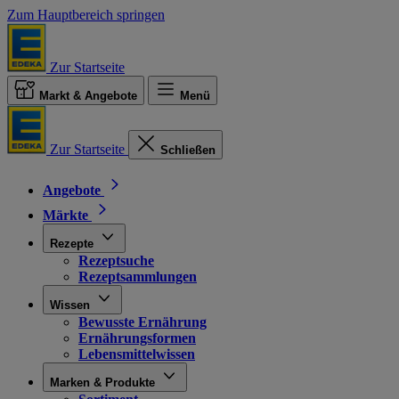
Zum Hauptbereich springen
Zur Startseite
Markt & Angebote
Menü
Zur Startseite
Schließen
Angebote
Märkte
Rezepte
Rezeptsuche
Rezeptsammlungen
Wissen
Bewusste Ernährung
Ernährungsformen
Lebensmittelwissen
Marken & Produkte