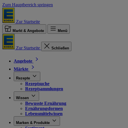
Zum Hauptbereich springen
Zur Startseite
Markt & Angebote
Menü
Zur Startseite
Schließen
Angebote
Märkte
Rezepte
Rezeptsuche
Rezeptsammlungen
Wissen
Bewusste Ernährung
Ernährungsformen
Lebensmittelwissen
Marken & Produkte