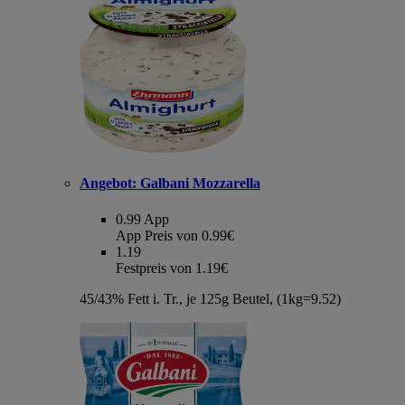
Angebot:
Galbani Mozzarella
0.99
App
App Preis von 0.99€
1.19
Festpreis von 1.19€
45/43% Fett i. Tr., je 125g Beutel, (1kg=9.52)