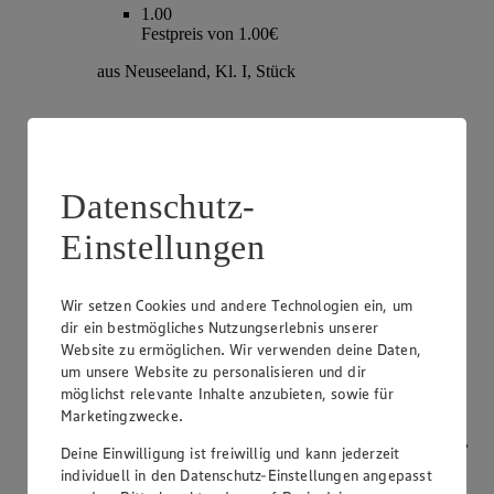
1.00
Festpreis von 1.00€
aus Neuseeland, Kl. I, Stück
Datenschutz-
Einstellungen
Wir setzen Cookies und andere Technologien ein, um
dir ein bestmögliches Nutzungserlebnis unserer
Angebot:
Champignons
Website zu ermöglichen. Wir verwenden deine Daten,
um unsere Website zu personalisieren und dir
1.79
möglichst relevante Inhalte anzubieten, sowie für
Festpreis von 1.79€
Marketingzwecke.
weiß oder braun, aus Bayern, Kl. I, je 250g Packung,
Deine Einwilligung ist freiwillig und kann jederzeit
(1kg=7.16)
individuell in den Datenschutz-Einstellungen angepasst