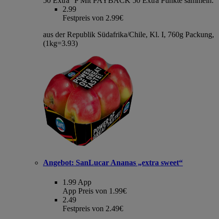
50 Extra °P
Mit PAYBACK 50 Extra Punkte sammeln.
2.99
Festpreis von 2.99€
aus der Republik Südafrika/Chile, Kl. I, 760g Packung,
(1kg=3.93)
Angebot:
SanLucar Ananas „extra sweet“
1.99
App
App Preis von 1.99€
2.49
Festpreis von 2.49€