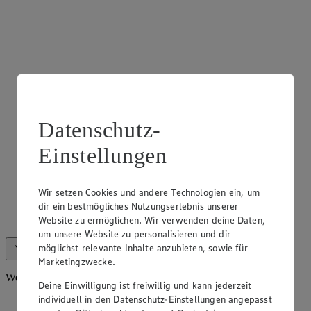
Datenschutz-
Einstellungen
Frischetheke Fleisch
Wir setzen Cookies und andere Technologien ein, um
dir ein bestmögliches Nutzungserlebnis unserer
Wir halten für dich eine Vielzahl an Fleischspezialitäten an
Website zu ermöglichen. Wir verwenden deine Daten,
unserer Theke bereit.
um unsere Website zu personalisieren und dir
möglichst relevante Inhalte anzubieten, sowie für
Alle anzeigen (10)
Weniger anzeigen
Marketingzwecke.
Weiteres Sortiment
Deine Einwilligung ist freiwillig und kann jederzeit
individuell in den Datenschutz-Einstellungen angepasst