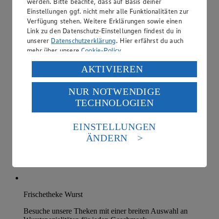
werden. Bitte beachte, dass auf Basis deiner
Einstellungen ggf. nicht mehr alle Funktionalitäten zur
Verfügung stehen. Weitere Erklärungen sowie einen
Link zu den Datenschutz-Einstellungen findest du in
unserer
Datenschutzerklärung
. Hier erfährst du auch
mehr über unsere
Cookie-Policy
.
Verarbeitung deiner personenbezogenen Daten in den
AKTIVIEREN
USA durch Facebook und YouTube:
NUR NOTWENDIGE
Wenn du auf „Aktivieren“ klickst, willigst du im Sinne
TECHNOLOGIEN
des Art. 49 Abs. 1 Satz 1 lit. a) DSGVO ein, dass deine
Daten in den USA verarbeitet werden. Der EuGH sieht
die USA als Land mit einem nach europäischen
EINSTELLUNGEN
Standards nicht angemessenen Datenschutzniveau an.
ÄNDERN
Es besteht das Risiko eines Zugriffs durch US-
amerikanische Behörden.
Informationen zum Herausgeber der Seite findest du
im
Impressum
Frischetheke Wurst
Besuche unsere Theken mit einer breiten Auswahl an