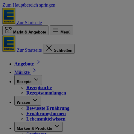
Zum Hauptbereich springen
Zur Startseite
Markt & Angebote
Menü
Zur Startseite
Schließen
Angebote
Märkte
Rezepte
Rezeptsuche
Rezeptsammlungen
Wissen
Bewusste Ernährung
Ernährungsformen
Lebensmittelwissen
Marken & Produkte