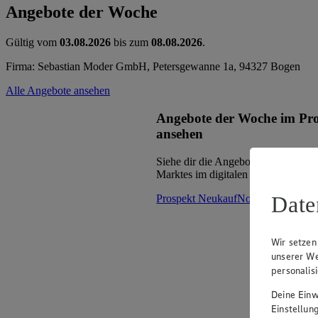
Angebote der Woche
Gültig vom
03.08.2026
bis zum
08.08.2026
.
Firma: Sebastian Moder GmbH, Petersgewanne 1a, 94327 Bogen
Alle Angebote ansehen
Angebote der Woche im Pr
ansehen
Siehe dir die Angebote der Woche d
Marktes im digitalen Blätterkatalog 
Date
Prospekt NeukaufNord im Browse
Wir setzen
unserer We
personalis
Deine Einwi
Einstellun