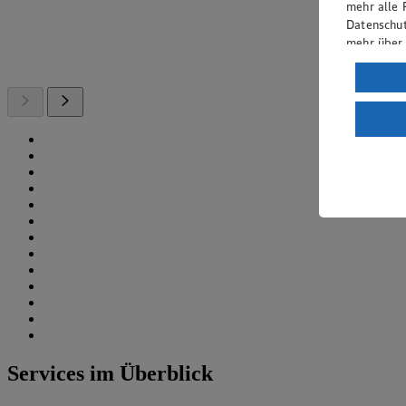
mehr alle 
Datenschut
mehr über
Verarbeit
Wenn du au
ein, dass 
einem nach
Risiko ein
Informatio
Services im Überblick