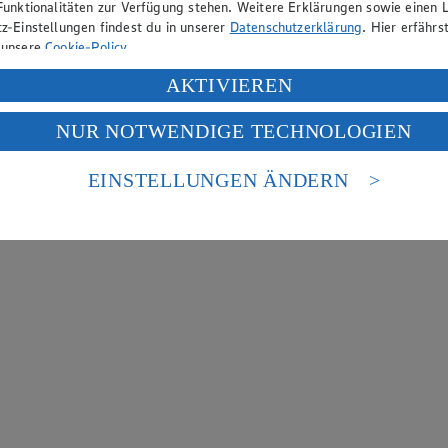
Funktionalitäten zur Verfügung stehen. Weitere Erklärungen sowie einen L
z-Einstellungen findest du in unserer
Datenschutzerklärung
. Hier erfährs
 unsere
Cookie-Policy
.
ung deiner personenbezogenen Daten in den USA durch Facebook und Yo
AKTIVIEREN
f „Aktivieren“ klickst, willigst du im Sinne des Art. 49 Abs. 1 Satz 1 lit
NUR NOTWENDIGE TECHNOLOGIEN
deine Daten in den USA verarbeitet werden. Der EuGH sieht die USA als 
 europäischen Standards nicht angemessenen Datenschutzniveau an. Es b
es Zugriffs durch US-amerikanische Behörden.
EINSTELLUNGEN ÄNDERN
nen zum Herausgeber der Seite findest du im
Impressum