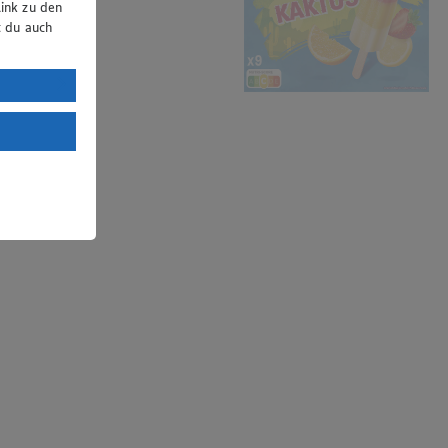
ink zu den
t du auch
uTube:
. a) DSGVO
Land mit
esteht das