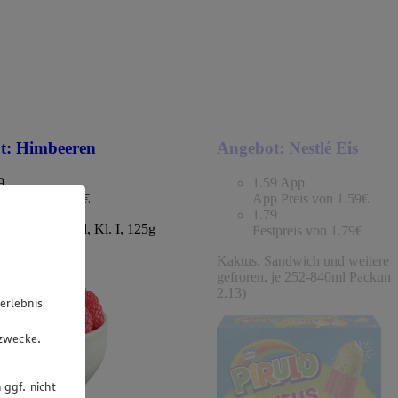
t:
Himbeeren
Angebot:
Nestlé Eis
9
1.59
App
tpreis von 1.49€
App Preis von 1.59€
1.79
chland/Portugal, Kl. I, 125g
Festpreis von 1.79€
 (1kg=11.92)
Kaktus, Sandwich und weitere S
gefroren, je 252-840ml Packung
2.13)
erlebnis
u
gzwecke.
 ggf. nicht