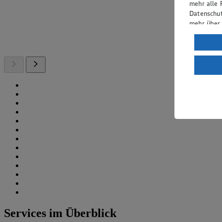
mehr alle 
Datenschut
mehr über
Verarbeit
Wenn du au
ein, dass 
einem nach
Risiko ein
Informatio
Services im Überblick