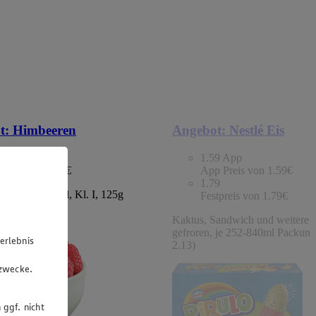
t:
Himbeeren
Angebot:
Nestlé Eis
9
1.59
App
tpreis von 1.49€
App Preis von 1.59€
1.79
chland/Portugal, Kl. I, 125g
Festpreis von 1.79€
 (1kg=11.92)
Kaktus, Sandwich und weitere S
gefroren, je 252-840ml Packung
erlebnis
2.13)
u
gzwecke.
 ggf. nicht