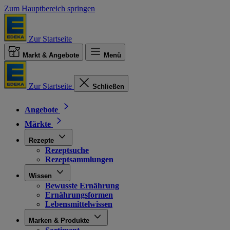
Zum Hauptbereich springen
Zur Startseite
Markt & Angebote
Menü
Zur Startseite
Schließen
Angebote
Märkte
Rezepte
Rezeptsuche
Rezeptsammlungen
Wissen
Bewusste Ernährung
Ernährungsformen
Lebensmittelwissen
Marken & Produkte