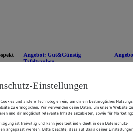
ospekt
Angebot:
Gut&Günstig
Angebo
Tafeltrauben
1.4
Fes
eines
1.49
an.
Festpreis von 1.49€
aus Deuts
nschutz-Einstellungen
Packung,
im
hell, kernlos, aus Italien/Spanien, Kl. I, 500g
Packung, (1kg=2.98)
 Cookies und andere Technologien ein, um dir ein bestmögliches Nutzungs
bsite zu ermöglichen. Wir verwenden deine Daten, um unsere Website z
ieren und dir möglichst relevante Inhalte anzubieten, sowie für Marketin
lligung ist freiwillig und kann jederzeit individuell in den Datenschutz-
gen angepasst werden. Bitte beachte, dass auf Basis deiner Einstellungen