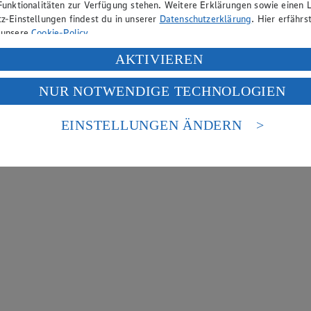
Funktionalitäten zur Verfügung stehen. Weitere Erklärungen sowie einen L
z-Einstellungen findest du in unserer
Datenschutzerklärung
. Hier erfährs
 unsere
Cookie-Policy
.
ung deiner personenbezogenen Daten in den USA durch Facebook und Yo
AKTIVIEREN
f „Aktivieren“ klickst, willigst du im Sinne des Art. 49 Abs. 1 Satz 1 lit
NUR NOTWENDIGE TECHNOLOGIEN
deine Daten in den USA verarbeitet werden. Der EuGH sieht die USA als 
 europäischen Standards nicht angemessenen Datenschutzniveau an. Es b
es Zugriffs durch US-amerikanische Behörden.
EINSTELLUNGEN ÄNDERN
nen zum Herausgeber der Seite findest du im
Impressum