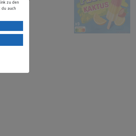
ink zu den
t du auch
uTube:
. a) DSGVO
Land mit
esteht das