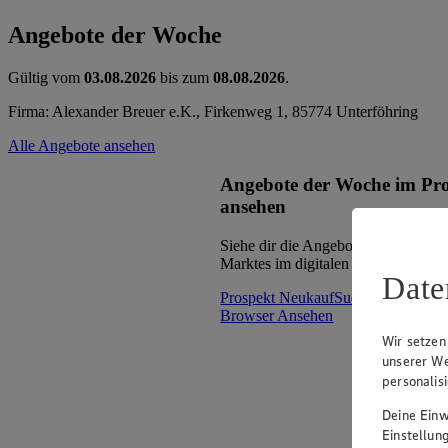
Angebote der Woche
Gültig vom
03.08.2026
bis zum
08.08.2026
.
Firma: Alexander Breuer e.K., Firkenweg 1, 85774 Unterföhring
Alle Angebote ansehen
Angebote der Woche im Pr
ansehen
Siehe dir die Angebote der Woche d
Marktes im digitalen Blätterkatalog 
Date
Prospekt NeukaufSued_oNF_mW 
Browser
Ansehen
Wir setzen
unserer We
personalis
Deine Einwi
Einstellun