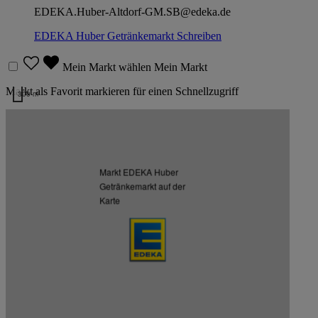
EDEKA.Huber-Altdorf-GM.SB@edeka.de
EDEKA Huber Getränkemarkt
Schreiben
Mein Markt wählen
Mein Markt
Markt als Favorit markieren für einen Schnellzugriff
300 m
Kartendaten werden geladen …
Weitere Märkte des Kaufmanns
Markt EDEKA Huber
Listenansicht
Kartenansicht
Getränkemarkt auf der
Karte
EDEKA Huber
Am Aicher Feld 12, 84032 Altdorf