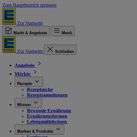
Zum Hauptbereich springen
Zur Startseite
Markt & Angebote
Menü
Zur Startseite
Schließen
Angebote
Märkte
Rezepte
Rezeptsuche
Rezeptsammlungen
Wissen
Bewusste Ernährung
Ernährungsformen
Lebensmittelwissen
Marken & Produkte