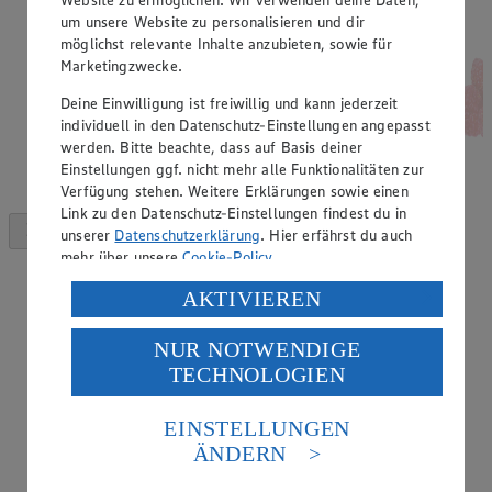
um unsere Website zu personalisieren und dir
möglichst relevante Inhalte anzubieten, sowie für
Marketingzwecke.
Deine Einwilligung ist freiwillig und kann jederzeit
individuell in den Datenschutz-Einstellungen angepasst
werden. Bitte beachte, dass auf Basis deiner
Einstellungen ggf. nicht mehr alle Funktionalitäten zur
Verfügung stehen. Weitere Erklärungen sowie einen
Link zu den Datenschutz-Einstellungen findest du in
unserer
Datenschutzerklärung
. Hier erfährst du auch
mehr über unsere
Cookie-Policy
.
Verarbeitung deiner personenbezogenen Daten in den
AKTIVIEREN
USA durch Facebook und YouTube:
NUR NOTWENDIGE
Wenn du auf „Aktivieren“ klickst, willigst du im Sinne
TECHNOLOGIEN
des Art. 49 Abs. 1 Satz 1 lit. a) DSGVO ein, dass deine
Daten in den USA verarbeitet werden. Der EuGH sieht
die USA als Land mit einem nach europäischen
EINSTELLUNGEN
Standards nicht angemessenen Datenschutzniveau an.
ÄNDERN
Es besteht das Risiko eines Zugriffs durch US-
amerikanische Behörden.