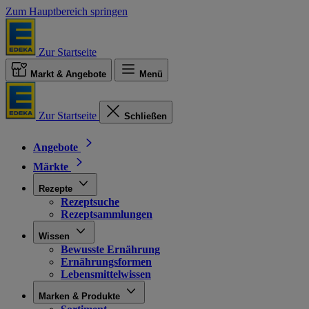
Zum Hauptbereich springen
Zur Startseite
Markt & Angebote
Menü
Zur Startseite
Schließen
Angebote
Märkte
Rezepte
Rezeptsuche
Rezeptsammlungen
Wissen
Bewusste Ernährung
Ernährungsformen
Lebensmittelwissen
Marken & Produkte