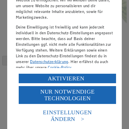
um unsere Website zu personalisieren und dir
möglichst relevante Inhalte anzubieten, sowie für
Marketingzwecke.
Deine Einwilligung ist freiwillig und kann jederzeit
individuell in den Datenschutz-Einstellungen angepasst
werden. Bitte beachte, dass auf Basis deiner
Einstellungen ggf. nicht mehr alle Funktionalitäten zur
Verfügung stehen. Weitere Erklärungen sowie einen
Link zu den Datenschutz-Einstellungen findest du in
unserer
Datenschutzerklärung
. Hier erfährst du auch
mehr über unsere
Cookie-Policy
.
Verarbeitung deiner personenbezogenen Daten in den
AKTIVIEREN
USA durch Facebook und YouTube:
NUR NOTWENDIGE
Wenn du auf „Aktivieren“ klickst, willigst du im Sinne
TECHNOLOGIEN
des Art. 49 Abs. 1 Satz 1 lit. a) DSGVO ein, dass deine
Daten in den USA verarbeitet werden. Der EuGH sieht
die USA als Land mit einem nach europäischen
EINSTELLUNGEN
Standards nicht angemessenen Datenschutzniveau an.
ÄNDERN
Es besteht das Risiko eines Zugriffs durch US-
amerikanische Behörden.