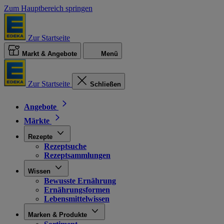
Zum Hauptbereich springen
Zur Startseite
Markt & Angebote
Menü
Zur Startseite
Schließen
Angebote
Märkte
Rezepte
Rezeptsuche
Rezeptsammlungen
Wissen
Bewusste Ernährung
Ernährungsformen
Lebensmittelwissen
Marken & Produkte