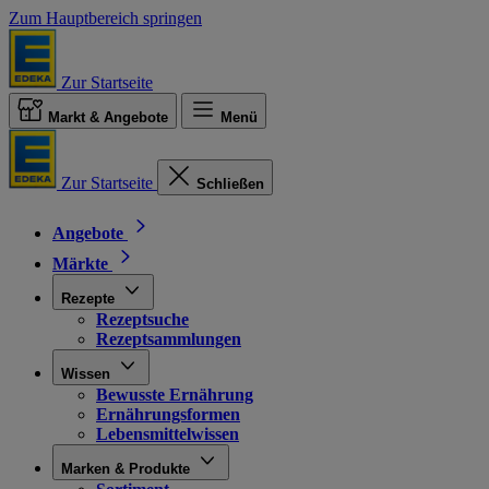
Zum Hauptbereich springen
Zur Startseite
Markt & Angebote
Menü
Zur Startseite
Schließen
Angebote
Märkte
Rezepte
Rezeptsuche
Rezeptsammlungen
Wissen
Bewusste Ernährung
Ernährungsformen
Lebensmittelwissen
Marken & Produkte