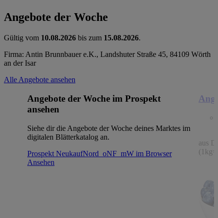
Angebote der Woche
Gültig vom
10.08.2026
bis zum
15.08.2026
.
Firma: Antin Brunnbauer e.K., Landshuter Straße 45, 84109 Wörth
an der Isar
Alle Angebote ansehen
Angebote der Woche im Prospekt
Ange
ansehen
Siehe dir die Angebote der Woche deines Marktes im
digitalen Blätterkatalog an.
aus De
(1kg=
Prospekt NeukaufNord_oNF_mW im Browser
Ansehen