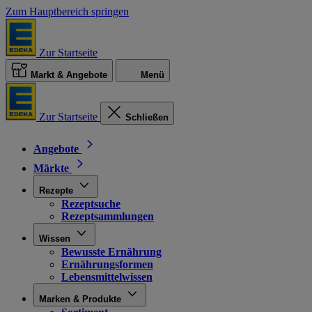
Zum Hauptbereich springen
Zur Startseite
Markt & Angebote
Menü
Zur Startseite
Schließen
Angebote
Märkte
Rezepte
Rezeptsuche
Rezeptsammlungen
Wissen
Bewusste Ernährung
Ernährungsformen
Lebensmittelwissen
Marken & Produkte