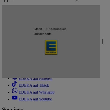
Kartendaten werden geladen …
Zurück nach oben
Markt EDEKA Krönauer
Zum Newsletter anmelden
auf der Karte
Deine E-Mail-Adresse (Pflichtfeld)
Absenden
EDEKA auf Facebook
EDEKA auf Instagram
EDEKA auf Linkedin
EDEKA auf Pinterest
EDEKA auf Tiktok
EDEKA auf Whatsapp
EDEKA auf Youtube
Services