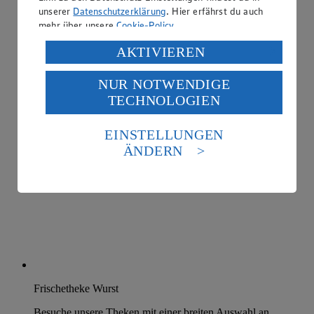
unserer
Datenschutzerklärung
. Hier erfährst du auch
mehr über unsere
Cookie-Policy
.
Verarbeitung deiner personenbezogenen Daten in den
AKTIVIEREN
USA durch Facebook und YouTube:
NUR NOTWENDIGE
Wenn du auf „Aktivieren“ klickst, willigst du im Sinne
TECHNOLOGIEN
des Art. 49 Abs. 1 Satz 1 lit. a) DSGVO ein, dass deine
Daten in den USA verarbeitet werden. Der EuGH sieht
die USA als Land mit einem nach europäischen
EINSTELLUNGEN
Standards nicht angemessenen Datenschutzniveau an.
ÄNDERN
Es besteht das Risiko eines Zugriffs durch US-
amerikanische Behörden.
Informationen zum Herausgeber der Seite findest du
im
Impressum
Frischetheke Wurst
Besuche unsere Theken mit einer breiten Auswahl an