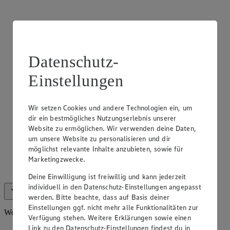
Datenschutz-
Einstellungen
Wir setzen Cookies und andere Technologien ein, um
dir ein bestmögliches Nutzungserlebnis unserer
Website zu ermöglichen. Wir verwenden deine Daten,
um unsere Website zu personalisieren und dir
Frischetheke Fleisch
möglichst relevante Inhalte anzubieten, sowie für
Marketingzwecke.
Wir halten für dich eine Vielzahl an Fleischspezialitäten an
unserer Theke bereit.
Deine Einwilligung ist freiwillig und kann jederzeit
individuell in den Datenschutz-Einstellungen angepasst
Alle anzeigen (5)
Weniger anzeigen
werden. Bitte beachte, dass auf Basis deiner
Einstellungen ggf. nicht mehr alle Funktionalitäten zur
Weiteres Sortiment
Verfügung stehen. Weitere Erklärungen sowie einen
Link zu den Datenschutz-Einstellungen findest du in