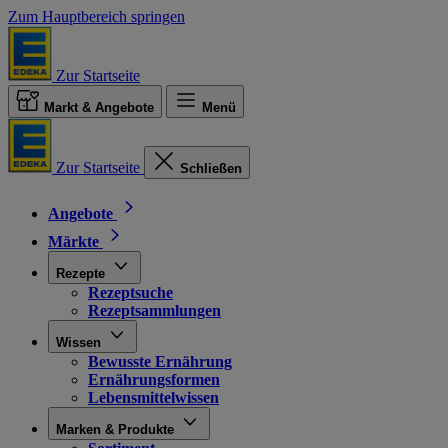
Zum Hauptbereich springen
Zur Startseite
Markt & Angebote
Menü
Zur Startseite
Schließen
Angebote
Märkte
Rezepte
Rezeptsuche
Rezeptsammlungen
Wissen
Bewusste Ernährung
Ernährungsformen
Lebensmittelwissen
Marken & Produkte