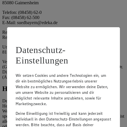
85080 Gaimersheim
Telefon: (08458) 62-0
Fax: (08458) 62-500
E-Mail: suedbayern@edeka.de
Registergericht: Amtsgericht Ingolstadt
Registernummer: HRA 3325
Umsatzsteuer-Identifikationsnummer gem. § 27a UStG: DE
Datenschutz-
815764015
Einstellungen
Vertretungsberechtigte: EDEKA Südbayern Handelsstiftung
(Gesellschafter), Claus Hollinger (Vorstandsmitglied, Sprecher), Dr.
Dirk Eßmann (Vorstandsmitglied), Leo Schwaiberger
Wir setzen Cookies und andere Technologien ein, um
(Aufsichtsratsvorsitzender)
dir ein bestmögliches Nutzungserlebnis unserer
Website zu ermöglichen. Wir verwenden deine Daten,
Hinweise
um unsere Website zu personalisieren und dir
möglichst relevante Inhalte anzubieten, sowie für
Der Inhalt dieser Website ist urheberrechtlich geschützt. Der
Marketingzwecke.
Herausgeber gewährt Ihnen jedoch das Recht, den auf dieser
Website bereitgestellten Text ganz oder ausschnittsweise zu
Deine Einwilligung ist freiwillig und kann jederzeit
speichern und zu vervielfältigen. Aus Gründen des Urheberrechts ist
individuell in den Datenschutz-Einstellungen angepasst
allerdings die Speicherung und Vervielfältigung von Bildmaterial
werden. Bitte beachte, dass auf Basis deiner
oder Grafiken aus dieser Website nicht gestattet.