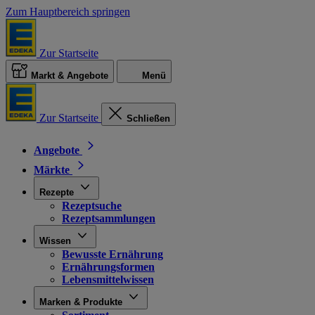
Zum Hauptbereich springen
Zur Startseite
Markt & Angebote
Menü
Zur Startseite
Schließen
Angebote
Märkte
Rezepte
Rezeptsuche
Rezeptsammlungen
Wissen
Bewusste Ernährung
Ernährungsformen
Lebensmittelwissen
Marken & Produkte