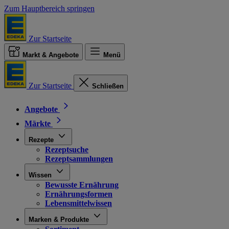
Zum Hauptbereich springen
Zur Startseite
Markt & Angebote
Menü
Zur Startseite
Schließen
Angebote
Märkte
Rezepte
Rezeptsuche
Rezeptsammlungen
Wissen
Bewusste Ernährung
Ernährungsformen
Lebensmittelwissen
Marken & Produkte