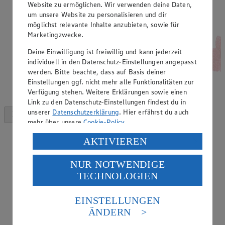
Website zu ermöglichen. Wir verwenden deine Daten,
um unsere Website zu personalisieren und dir
möglichst relevante Inhalte anzubieten, sowie für
Marketingzwecke.
Deine Einwilligung ist freiwillig und kann jederzeit
individuell in den Datenschutz-Einstellungen angepasst
werden. Bitte beachte, dass auf Basis deiner
Einstellungen ggf. nicht mehr alle Funktionalitäten zur
Verfügung stehen. Weitere Erklärungen sowie einen
Link zu den Datenschutz-Einstellungen findest du in
unserer
Datenschutzerklärung
. Hier erfährst du auch
mehr über unsere
Cookie-Policy
.
Verarbeitung deiner personenbezogenen Daten in den
AKTIVIEREN
USA durch Facebook und YouTube:
NUR NOTWENDIGE
Wenn du auf „Aktivieren“ klickst, willigst du im Sinne
TECHNOLOGIEN
des Art. 49 Abs. 1 Satz 1 lit. a) DSGVO ein, dass deine
Daten in den USA verarbeitet werden. Der EuGH sieht
die USA als Land mit einem nach europäischen
EINSTELLUNGEN
Standards nicht angemessenen Datenschutzniveau an.
ÄNDERN
Es besteht das Risiko eines Zugriffs durch US-