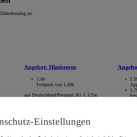
hen
lätterkatalog an.
Angebot:
Himbeeren
Angebo
1.49
1.5
Festpreis von 1.49€
App
1.7
aus Deutschland/Portugal, Kl. I, 125g
Fes
Packung, (1kg=11.92)
. I, 500g
Kaktus, S
gefroren,
2.13)
nschutz-Einstellungen