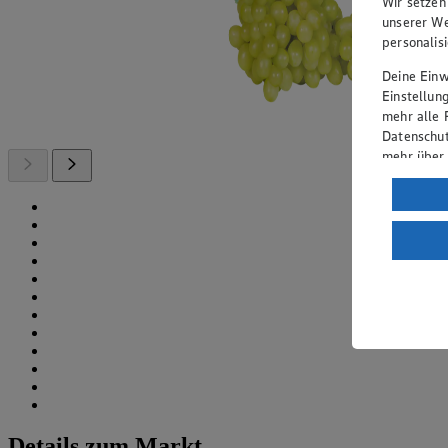
Wir setzen
unserer We
personalis
Deine Einwi
Einstellun
mehr alle 
Datenschut
mehr über
Verarbeit
Wenn du au
ein, dass 
einem nach
Risiko ein
Informatio
Details zum Markt