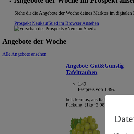
Angebote der Woche im Prospekt anse
Siehe dir die Angebote der Woche deines Marktes im digitalen B
Prospekt NeukaufSued im Browser
Ansehen
Angebote der Woche
Alle Angebote ansehen
Angebot:
Gut&Günstig
Tafeltrauben
1.49
Festpreis von 1.49€
hell, kernlos, aus Italien/Spanien, Kl
Packung, (1kg=2.98)
Date