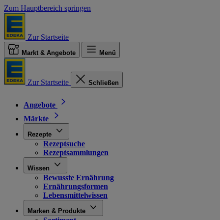
Zum Hauptbereich springen
Zur Startseite
Markt & Angebote
Menü
Zur Startseite
Schließen
Angebote
Märkte
Rezepte
Rezeptsuche
Rezeptsammlungen
Wissen
Bewusste Ernährung
Ernährungsformen
Lebensmittelwissen
Marken & Produkte