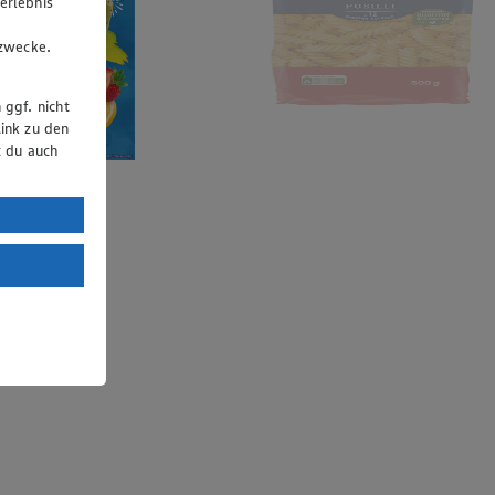
erlebnis
u
gzwecke.
 ggf. nicht
ink zu den
t du auch
uTube:
. a) DSGVO
Land mit
esteht das