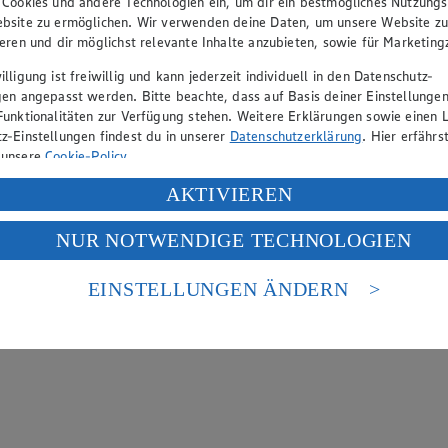
 Cookies und andere Technologien ein, um dir ein bestmögliches Nutzungs
bsite zu ermöglichen. Wir verwenden deine Daten, um unsere Website z
ieren und dir möglichst relevante Inhalte anzubieten, sowie für Marketin
lligung ist freiwillig und kann jederzeit individuell in den Datenschutz-
gen angepasst werden. Bitte beachte, dass auf Basis deiner Einstellungen
Funktionalitäten zur Verfügung stehen. Weitere Erklärungen sowie einen L
z-Einstellungen findest du in unserer
Datenschutzerklärung
. Hier erfährs
 unsere
Cookie-Policy
.
ung deiner personenbezogenen Daten in den USA durch Facebook und Yo
AKTIVIEREN
f „Aktivieren“ klickst, willigst du im Sinne des Art. 49 Abs. 1 Satz 1 lit
NUR NOTWENDIGE TECHNOLOGIEN
deine Daten in den USA verarbeitet werden. Der EuGH sieht die USA als 
 europäischen Standards nicht angemessenen Datenschutzniveau an. Es b
es Zugriffs durch US-amerikanische Behörden.
EINSTELLUNGEN ÄNDERN
nen zum Herausgeber der Seite findest du im
Impressum