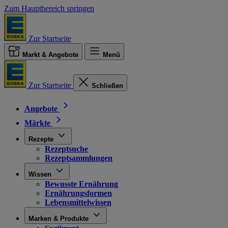
Zum Hauptbereich springen
Zur Startseite
Markt & Angebote
Menü
Zur Startseite
Schließen
Angebote
Märkte
Rezepte
Rezeptsuche
Rezeptsammlungen
Wissen
Bewusste Ernährung
Ernährungsformen
Lebensmittelwissen
Marken & Produkte