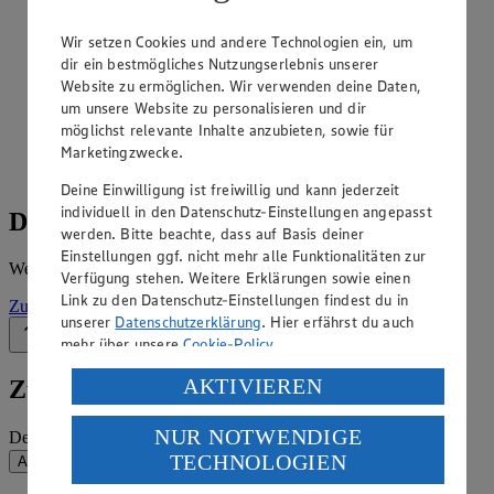
Angebote der Woche im Prospekt
Wir setzen Cookies und andere Technologien ein, um
ansehen
dir ein bestmögliches Nutzungserlebnis unserer
Website zu ermöglichen. Wir verwenden deine Daten,
Siehe dir die Angebote der Woche deines Marktes im
um unsere Website zu personalisieren und dir
digitalen Blätterkatalog an.
möglichst relevante Inhalte anzubieten, sowie für
Marketingzwecke.
Prospekt ExpressSBFW im Browser
Ansehen
Deine Einwilligung ist freiwillig und kann jederzeit
individuell in den Datenschutz-Einstellungen angepasst
Details zum Markt
werden. Bitte beachte, dass auf Basis deiner
Einstellungen ggf. nicht mehr alle Funktionalitäten zur
Weitere Informationen – alles auf einem Blick.
Verfügung stehen. Weitere Erklärungen sowie einen
Link zu den Datenschutz-Einstellungen findest du in
Zur Marktseite
unserer
Datenschutzerklärung
. Hier erfährst du auch
Zurück nach oben
mehr über unsere
Cookie-Policy
.
Verarbeitung deiner personenbezogenen Daten in den
AKTIVIEREN
Zum Newsletter anmelden
USA durch Facebook und YouTube:
NUR NOTWENDIGE
Deine E-Mail-Adresse (Pflichtfeld)
Wenn du auf „Aktivieren“ klickst, willigst du im Sinne
TECHNOLOGIEN
Absenden
des Art. 49 Abs. 1 Satz 1 lit. a) DSGVO ein, dass deine
Daten in den USA verarbeitet werden. Der EuGH sieht