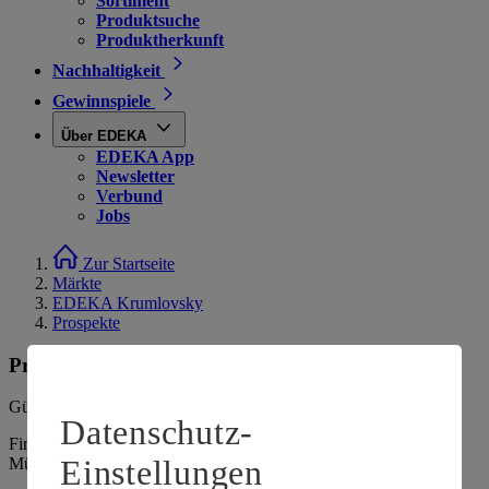
Sortiment
Produktsuche
Produktherkunft
Nachhaltigkeit
Gewinnspiele
Über EDEKA
EDEKA App
Newsletter
Verbund
Jobs
Zur Startseite
Märkte
EDEKA Krumlovsky
Prospekte
Prospekte
Gültig vom
03.08.2026
bis zum
08.08.2026
.
Datenschutz-
Firma: Tino Krumlovsky e.K., Thalkirchner Straße 190, 81371
Einstellungen
München