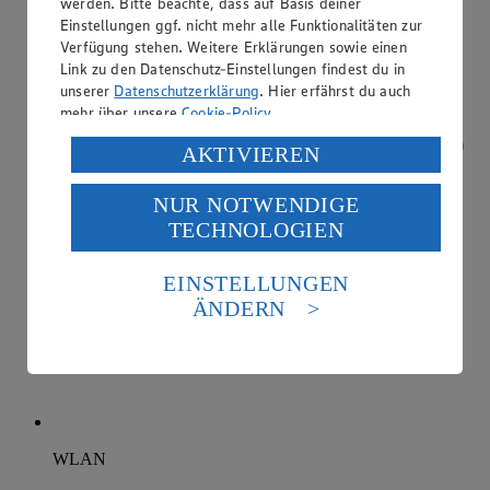
werden. Bitte beachte, dass auf Basis deiner
Einstellungen ggf. nicht mehr alle Funktionalitäten zur
Verfügung stehen. Weitere Erklärungen sowie einen
Link zu den Datenschutz-Einstellungen findest du in
unserer
Datenschutzerklärung
. Hier erfährst du auch
mehr über unsere
Cookie-Policy
.
Verarbeitung deiner personenbezogenen Daten in den
AKTIVIEREN
USA durch Facebook und YouTube:
NUR NOTWENDIGE
Wenn du auf „Aktivieren“ klickst, willigst du im Sinne
TECHNOLOGIEN
des Art. 49 Abs. 1 Satz 1 lit. a) DSGVO ein, dass deine
Daten in den USA verarbeitet werden. Der EuGH sieht
die USA als Land mit einem nach europäischen
EINSTELLUNGEN
Standards nicht angemessenen Datenschutzniveau an.
ÄNDERN
Es besteht das Risiko eines Zugriffs durch US-
amerikanische Behörden.
Informationen zum Herausgeber der Seite findest du
im
Impressum
WLAN