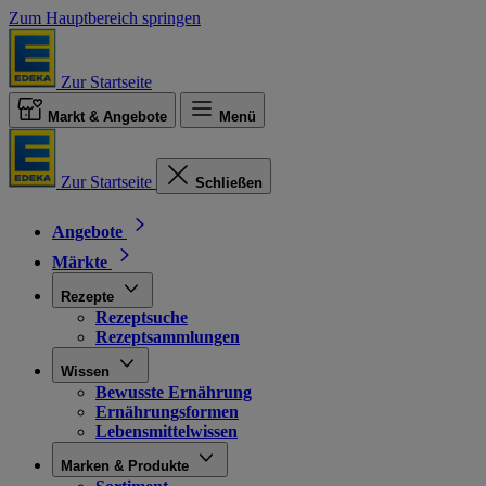
Zum Hauptbereich springen
Zur Startseite
Markt & Angebote
Menü
Zur Startseite
Schließen
Angebote
Märkte
Rezepte
Rezeptsuche
Rezeptsammlungen
Wissen
Bewusste Ernährung
Ernährungsformen
Lebensmittelwissen
Marken & Produkte