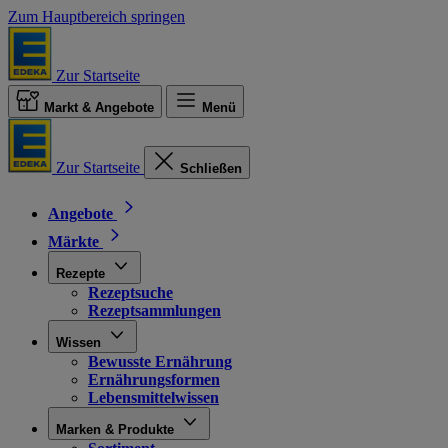
Zum Hauptbereich springen
Zur Startseite
Markt & Angebote
Menü
Zur Startseite
Schließen
Angebote
Märkte
Rezepte
Rezeptsuche
Rezeptsammlungen
Wissen
Bewusste Ernährung
Ernährungsformen
Lebensmittelwissen
Marken & Produkte