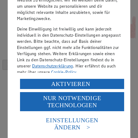
um unsere Website zu personalisieren und dir
möglichst relevante Inhalte anzubieten, sowie für
Marketingzwecke.
Deine Einwilligung ist freiwillig und kann jederzeit
individuell in den Datenschutz-Einstellungen angepasst
werden. Bitte beachte, dass auf Basis deiner
Einstellungen ggf. nicht mehr alle Funktionalitäten zur
Verfügung stehen. Weitere Erklärungen sowie einen
Link zu den Datenschutz-Einstellungen findest du in
unserer
Datenschutzerklärung
. Hier erfährst du auch
mehr über unsere
Cookie-Policy
.
Verarbeitung deiner personenbezogenen Daten in den
AKTIVIEREN
USA durch Facebook und YouTube:
NUR NOTWENDIGE
Wenn du auf „Aktivieren“ klickst, willigst du im Sinne
TECHNOLOGIEN
des Art. 49 Abs. 1 Satz 1 lit. a) DSGVO ein, dass deine
Daten in den USA verarbeitet werden. Der EuGH sieht
die USA als Land mit einem nach europäischen
EINSTELLUNGEN
Standards nicht angemessenen Datenschutzniveau an.
ÄNDERN
Es besteht das Risiko eines Zugriffs durch US-
amerikanische Behörden.