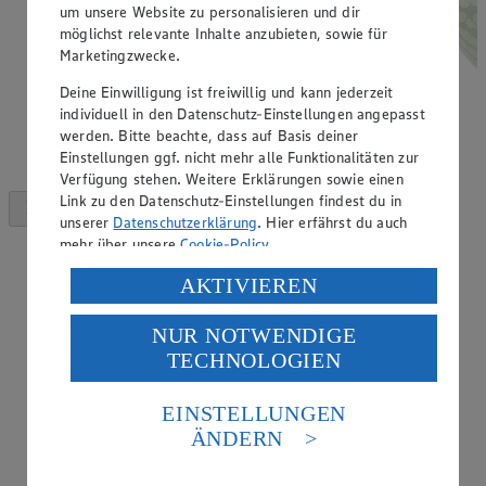
um unsere Website zu personalisieren und dir
möglichst relevante Inhalte anzubieten, sowie für
Marketingzwecke.
Deine Einwilligung ist freiwillig und kann jederzeit
individuell in den Datenschutz-Einstellungen angepasst
werden. Bitte beachte, dass auf Basis deiner
Einstellungen ggf. nicht mehr alle Funktionalitäten zur
Verfügung stehen. Weitere Erklärungen sowie einen
Link zu den Datenschutz-Einstellungen findest du in
unserer
Datenschutzerklärung
. Hier erfährst du auch
mehr über unsere
Cookie-Policy
.
Verarbeitung deiner personenbezogenen Daten in den
AKTIVIEREN
USA durch Facebook und YouTube:
NUR NOTWENDIGE
Wenn du auf „Aktivieren“ klickst, willigst du im Sinne
TECHNOLOGIEN
des Art. 49 Abs. 1 Satz 1 lit. a) DSGVO ein, dass deine
Daten in den USA verarbeitet werden. Der EuGH sieht
die USA als Land mit einem nach europäischen
EINSTELLUNGEN
Standards nicht angemessenen Datenschutzniveau an.
ÄNDERN
Es besteht das Risiko eines Zugriffs durch US-
amerikanische Behörden.