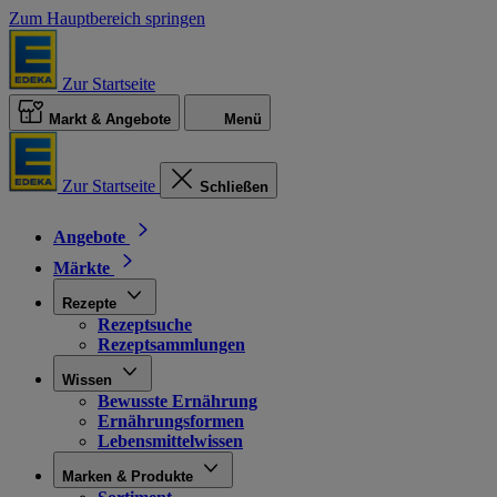
Zum Hauptbereich springen
Zur Startseite
Markt & Angebote
Menü
Zur Startseite
Schließen
Angebote
Märkte
Rezepte
Rezeptsuche
Rezeptsammlungen
Wissen
Bewusste Ernährung
Ernährungsformen
Lebensmittelwissen
Marken & Produkte