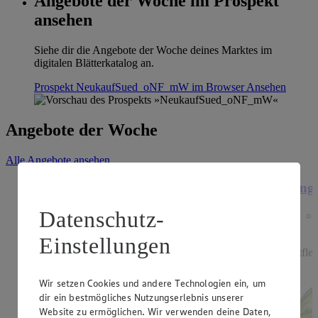
Angebote der Woche im Prospekt
ansehen
Siehe dir die Angebote der Woche deines Marktes im
digitalen Blätterkatalog an.
Prospekt NeukaufSued_oNF_mW im Browser
Ansehen
Angebote der Woche
Alle Angebote ansehen
Angebot:
Heidelbeeren
Ange
Datenschutz-
3.33
Festpreis von 3.33€
Einstellungen
aus Deutschland/Polen, Kl. I, 500g Packung,
rotfle
(1kg=6.66)
Wir setzen Cookies und andere Technologien ein, um
dir ein bestmögliches Nutzungserlebnis unserer
Website zu ermöglichen. Wir verwenden deine Daten,