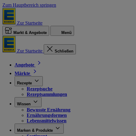
Zum Hauptbereich springen
Zur Startseite
Markt & Angebote
Menü
Zur Startseite
Schließen
Angebote
Märkte
Rezepte
Rezeptsuche
Rezeptsammlungen
Wissen
Bewusste Ernährung
Ernährungsformen
Lebensmittelwissen
Marken & Produkte