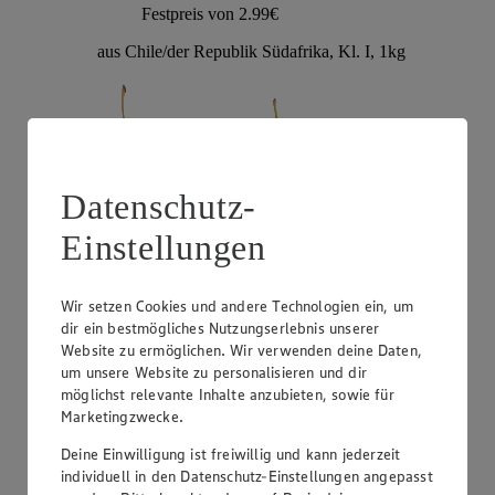
Festpreis von 2.99€
aus Chile/der Republik Südafrika, Kl. I, 1kg
Datenschutz-
Einstellungen
Wir setzen Cookies und andere Technologien ein, um
Angebot:
EDEKA Herzstücke Tafeltrauben
dir ein bestmögliches Nutzungserlebnis unserer
Website zu ermöglichen. Wir verwenden deine Daten,
3.99
um unsere Website zu personalisieren und dir
Festpreis von 3.99€
möglichst relevante Inhalte anzubieten, sowie für
Marketingzwecke.
hell oder rot, kernlos, Sorte lt. Auszeichnung, aus
Italien, Kl. I, je 1kg
Deine Einwilligung ist freiwillig und kann jederzeit
individuell in den Datenschutz-Einstellungen angepasst