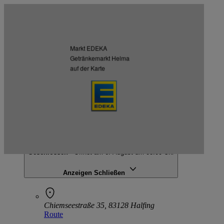
Kartendaten werden geladen …
Weitere Märkte des Kaufmanns
Markt EDEKA
Listenansicht
Kartenansicht
Getränkemarkt Helma
auf der Karte
EDEKA Helma
Chiemseestraße 35, 83128 Halfing
Geschlossen
· Öffnet am 6. August um 08:00 Uhr
Anzeigen
Schließen
Chiemseestraße 35, 83128 Halfing
Route