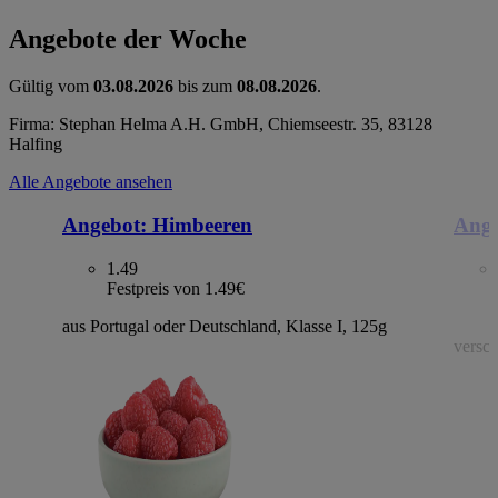
Angebote der Woche
Gültig vom
03.08.2026
bis zum
08.08.2026
.
Firma: Stephan Helma A.H. GmbH, Chiemseestr. 35, 83128
Halfing
Alle Angebote ansehen
Angebot:
Himbeeren
Ange
1.49
Festpreis von 1.49€
aus Portugal oder Deutschland, Klasse I, 125g
versch