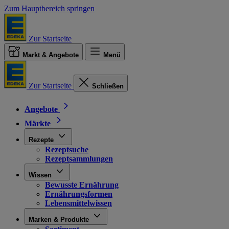
Zum Hauptbereich springen
Zur Startseite
Markt & Angebote
Menü
Zur Startseite
Schließen
Angebote
Märkte
Rezepte
Rezeptsuche
Rezeptsammlungen
Wissen
Bewusste Ernährung
Ernährungsformen
Lebensmittelwissen
Marken & Produkte