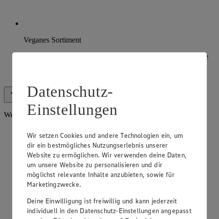
Veganes Sortiment
Ob vegane Wurstspezialitäten, Frischeprodukte oder vegane
Köstlichkeiten wie Quinoa – mit EDEKA Bio+ Vegan
genießt du vegane Lebensmittel.
Datenschutz-
Alle anzeigen (5)
Weniger anzeigen
Einstellungen
Weiteres Sortiment
Wir setzen Cookies und andere Technologien ein, um
dir ein bestmögliches Nutzungserlebnis unserer
Website zu ermöglichen. Wir verwenden deine Daten,
um unsere Website zu personalisieren und dir
möglichst relevante Inhalte anzubieten, sowie für
Marketingzwecke.
Deine Einwilligung ist freiwillig und kann jederzeit
individuell in den Datenschutz-Einstellungen angepasst