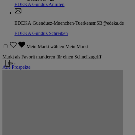
EDEKA Gündüz
Anrufen
EDEKA.Guenduez-Muenchen-Tuerkenstr.SB@edeka.de
EDEKA Gündüz
Schreiben
Mein Markt wählen
Mein Markt
Markt als Favorit markieren für einen Schnellzugriff
300 m
Alle Prospekte
Kartendaten werden geladen …
Markt EDEKA Gündüz auf der Karte
Zurück nach oben