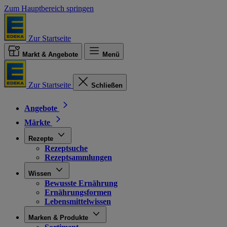
Zum Hauptbereich springen
Zur Startseite
Markt & Angebote
Menü
Zur Startseite
Schließen
Angebote
Märkte
Rezepte
Rezeptsuche
Rezeptsammlungen
Wissen
Bewusste Ernährung
Ernährungsformen
Lebensmittelwissen
Marken & Produkte