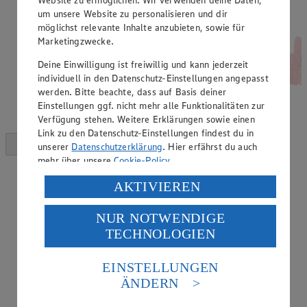
um unsere Website zu personalisieren und dir
möglichst relevante Inhalte anzubieten, sowie für
Marketingzwecke.
Deine Einwilligung ist freiwillig und kann jederzeit
individuell in den Datenschutz-Einstellungen angepasst
werden. Bitte beachte, dass auf Basis deiner
Einstellungen ggf. nicht mehr alle Funktionalitäten zur
Verfügung stehen. Weitere Erklärungen sowie einen
Link zu den Datenschutz-Einstellungen findest du in
unserer
Datenschutzerklärung
. Hier erfährst du auch
mehr über unsere
Cookie-Policy
.
Verarbeitung deiner personenbezogenen Daten in den
AKTIVIEREN
USA durch Facebook und YouTube:
NUR NOTWENDIGE
Wenn du auf „Aktivieren“ klickst, willigst du im Sinne
TECHNOLOGIEN
des Art. 49 Abs. 1 Satz 1 lit. a) DSGVO ein, dass deine
Daten in den USA verarbeitet werden. Der EuGH sieht
die USA als Land mit einem nach europäischen
EINSTELLUNGEN
Standards nicht angemessenen Datenschutzniveau an.
ÄNDERN
Es besteht das Risiko eines Zugriffs durch US-
amerikanische Behörden.