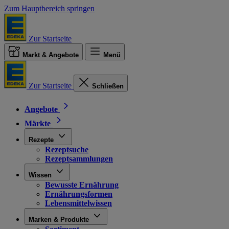
Zum Hauptbereich springen
Zur Startseite
Markt & Angebote
Menü
Zur Startseite
Schließen
Angebote
Märkte
Rezepte
Rezeptsuche
Rezeptsammlungen
Wissen
Bewusste Ernährung
Ernährungsformen
Lebensmittelwissen
Marken & Produkte