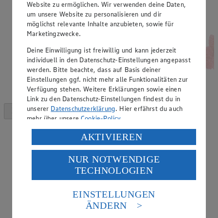
Website zu ermöglichen. Wir verwenden deine Daten,
um unsere Website zu personalisieren und dir
möglichst relevante Inhalte anzubieten, sowie für
Marketingzwecke.
Deine Einwilligung ist freiwillig und kann jederzeit
individuell in den Datenschutz-Einstellungen angepasst
werden. Bitte beachte, dass auf Basis deiner
Einstellungen ggf. nicht mehr alle Funktionalitäten zur
Verfügung stehen. Weitere Erklärungen sowie einen
Link zu den Datenschutz-Einstellungen findest du in
unserer
Datenschutzerklärung
. Hier erfährst du auch
mehr über unsere
Cookie-Policy
.
Verarbeitung deiner personenbezogenen Daten in den
AKTIVIEREN
USA durch Facebook und YouTube:
NUR NOTWENDIGE
Wenn du auf „Aktivieren“ klickst, willigst du im Sinne
TECHNOLOGIEN
des Art. 49 Abs. 1 Satz 1 lit. a) DSGVO ein, dass deine
Daten in den USA verarbeitet werden. Der EuGH sieht
die USA als Land mit einem nach europäischen
EINSTELLUNGEN
Standards nicht angemessenen Datenschutzniveau an.
ÄNDERN
Es besteht das Risiko eines Zugriffs durch US-