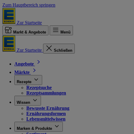
Zum Hauptbereich springen
Zur Startseite
Markt & Angebote
Menü
Zur Startseite
Schließen
Angebote
Märkte
Rezepte
Rezeptsuche
Rezeptsammlungen
Wissen
Bewusste Ernährung
Ernährungsformen
Lebensmittelwissen
Marken & Produkte