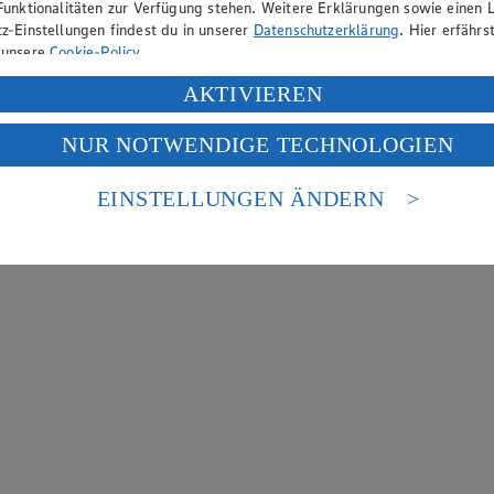
Funktionalitäten zur Verfügung stehen. Weitere Erklärungen sowie einen L
z-Einstellungen findest du in unserer
Datenschutzerklärung
. Hier erfährs
 unsere
Cookie-Policy
.
ung deiner personenbezogenen Daten in den USA durch Facebook und Yo
AKTIVIEREN
f „Aktivieren“ klickst, willigst du im Sinne des Art. 49 Abs. 1 Satz 1 lit
NUR NOTWENDIGE TECHNOLOGIEN
deine Daten in den USA verarbeitet werden. Der EuGH sieht die USA als 
 europäischen Standards nicht angemessenen Datenschutzniveau an. Es b
es Zugriffs durch US-amerikanische Behörden.
EINSTELLUNGEN ÄNDERN
nen zum Herausgeber der Seite findest du im
Impressum