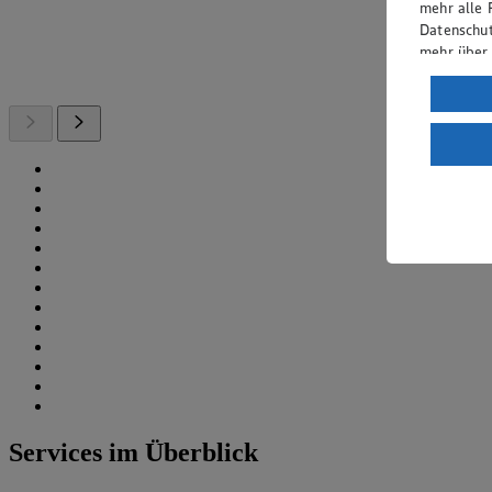
mehr alle 
Datenschut
mehr über
Verarbeit
Wenn du au
ein, dass 
einem nach
Risiko ein
Informatio
Services im Überblick