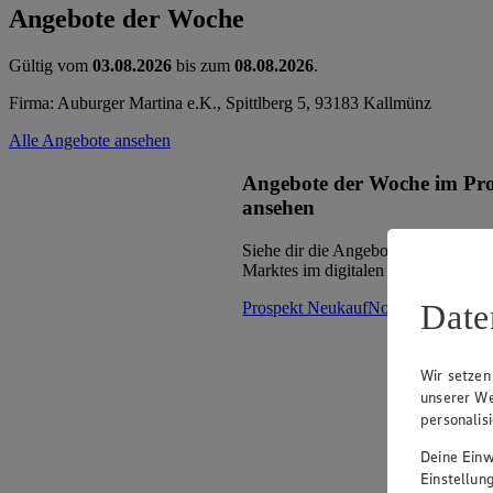
Angebote der Woche
Gültig vom
03.08.2026
bis zum
08.08.2026
.
Firma: Auburger Martina e.K., Spittlberg 5, 93183 Kallmünz
Alle Angebote ansehen
Angebote der Woche im Pr
ansehen
Siehe dir die Angebote der Woche d
Marktes im digitalen Blätterkatalog 
Date
Prospekt NeukaufNord im Browse
Wir setzen
unserer We
personalis
Deine Einwi
Einstellun