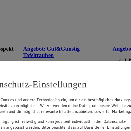
ospekt
Angebot:
Gut&Günstig
Angebo
Tafeltrauben
1.4
Fes
eines
1.49
an.
Festpreis von 1.49€
aus Deuts
Packung,
nschutz-Einstellungen
r
Ansehen
hell, kernlos, aus Italien/Spanien, Kl. I, 500g
Packung, (1kg=2.98)
 Cookies und andere Technologien ein, um dir ein bestmögliches Nutzungs
bsite zu ermöglichen. Wir verwenden deine Daten, um unsere Website z
ieren und dir möglichst relevante Inhalte anzubieten, sowie für Marketin
lligung ist freiwillig und kann jederzeit individuell in den Datenschutz-
gen angepasst werden. Bitte beachte, dass auf Basis deiner Einstellungen