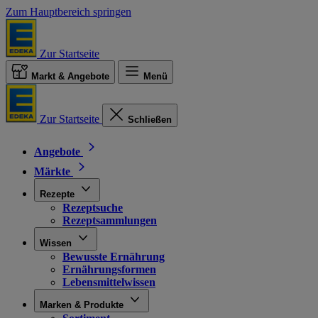
Zum Hauptbereich springen
Zur Startseite
Markt & Angebote
Menü
Zur Startseite
Schließen
Angebote
Märkte
Rezepte
Rezeptsuche
Rezeptsammlungen
Wissen
Bewusste Ernährung
Ernährungsformen
Lebensmittelwissen
Marken & Produkte