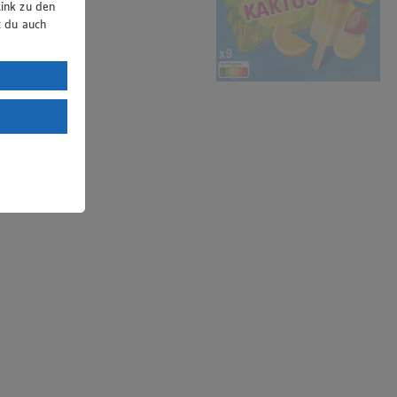
ink zu den
t du auch
uTube:
. a) DSGVO
Land mit
esteht das