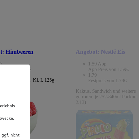
t:
Himbeeren
Angebot:
Nestlé Eis
9
1.59
App
tpreis von 1.49€
App Preis von 1.59€
1.79
chland/Portugal, Kl. I, 125g
Festpreis von 1.79€
 (1kg=11.92)
Kaktus, Sandwich und weitere S
gefroren, je 252-840ml Packung
2.13)
erlebnis
u
gzwecke.
 ggf. nicht