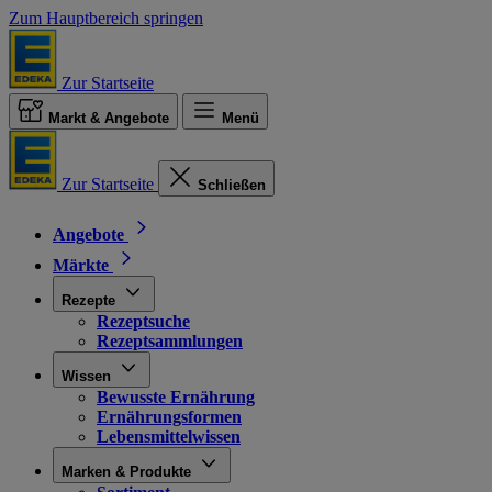
Zum Hauptbereich springen
Zur Startseite
Markt & Angebote
Menü
Zur Startseite
Schließen
Angebote
Märkte
Rezepte
Rezeptsuche
Rezeptsammlungen
Wissen
Bewusste Ernährung
Ernährungsformen
Lebensmittelwissen
Marken & Produkte