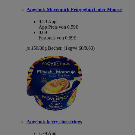
Angebot:
Mövenpick Feinjoghurt oder Mousse
0.59
App
App Preis von 0.59€
0.69
Festpreis von 0.69€
je 150/80g Becher, (1kg=4.60/8.63)
Angebot:
kerry cheestrings
1.79
App