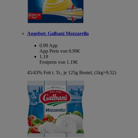
Angebot:
Galbani Mozzarella
0.99
App
App Preis von 0.99€
1.19
Festpreis von 1.19€
45/43% Fett i. Tr., je 125g Beutel, (1kg=9.52)