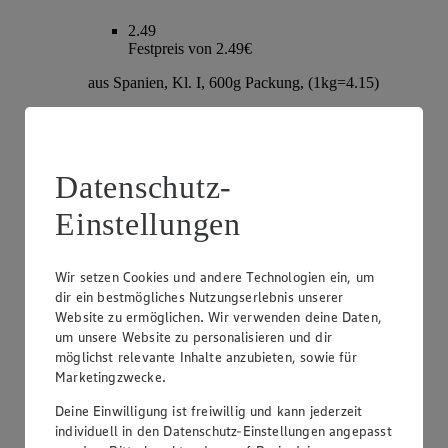
2.49
Festpreis von 2.49€
aus Spanien, Kl. I, 600g Packung, (1kg=4.15)
Datenschutz-
Einstellungen
Wir setzen Cookies und andere Technologien ein, um
dir ein bestmögliches Nutzungserlebnis unserer
Website zu ermöglichen. Wir verwenden deine Daten,
Angebot:
Zespri Kiwi Gold „Jumbo“
um unsere Website zu personalisieren und dir
möglichst relevante Inhalte anzubieten, sowie für
1.00
Marketingzwecke.
Festpreis von 1.00€
Deine Einwilligung ist freiwillig und kann jederzeit
aus Neuseeland, Kl. I, Stück
individuell in den Datenschutz-Einstellungen angepasst