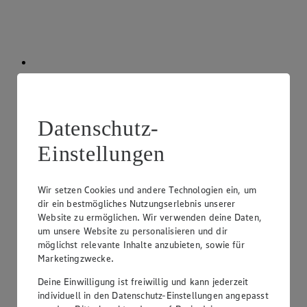
Getränkeshop
Du hast Durst? Kein Problem! Wir bieten dir ein großes
Sortiment an Fruchtsäften, Erfrischungsgetränken und
Datenschutz-
Spirituosen.
Einstellungen
Wir setzen Cookies und andere Technologien ein, um
dir ein bestmögliches Nutzungserlebnis unserer
Website zu ermöglichen. Wir verwenden deine Daten,
um unsere Website zu personalisieren und dir
möglichst relevante Inhalte anzubieten, sowie für
Marketingzwecke.
Deine Einwilligung ist freiwillig und kann jederzeit
individuell in den Datenschutz-Einstellungen angepasst