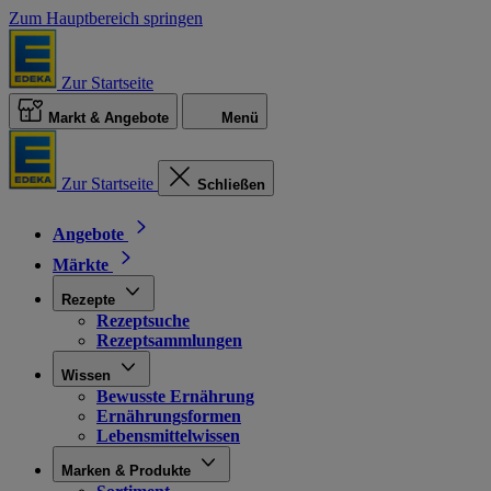
Zum Hauptbereich springen
Zur Startseite
Markt & Angebote
Menü
Zur Startseite
Schließen
Angebote
Märkte
Rezepte
Rezeptsuche
Rezeptsammlungen
Wissen
Bewusste Ernährung
Ernährungsformen
Lebensmittelwissen
Marken & Produkte