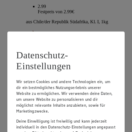
2.99
Festpreis von 2.99€
aus Chile/der Republik Südafrika, Kl. I, 1kg
Datenschutz-
Einstellungen
Wir setzen Cookies und andere Technologien ein, um
dir ein bestmögliches Nutzungserlebnis unserer
Website zu ermöglichen. Wir verwenden deine Daten,
Angebot:
EDEKA Herzstücke Tafeltrauben
um unsere Website zu personalisieren und dir
möglichst relevante Inhalte anzubieten, sowie für
3.99
Festpreis von 3.99€
Marketingzwecke.
hell oder rot, kernlos, Sorte lt. Auszeichnung, aus
Deine Einwilligung ist freiwillig und kann jederzeit
Italien, Kl. I, je 1kg
individuell in den Datenschutz-Einstellungen angepasst