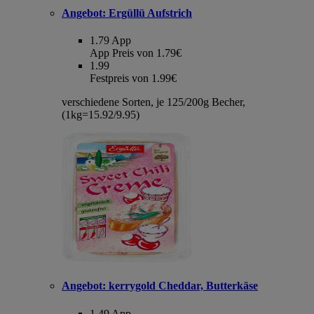
Angebot:
Ergüllü Aufstrich
1.79
App
App Preis von 1.79€
1.99
Festpreis von 1.99€
verschiedene Sorten, je 125/200g Becher,
(1kg=15.92/9.95)
Angebot:
kerrygold Cheddar, Butterkäse
1.49
App