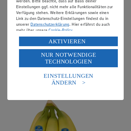
werden. Bitte beachte, dass auf Basis deiner
Einstellungen ggf. nicht mehr alle Funktionalitäten zur
Verfügung stehen. Weitere Erklärungen sowie einen
Link zu den Datenschutz-Einstellungen findest du in
unserer
Datenschutzerklärung
. Hier erfährst du auch
mehr über unsere
Cookie-Policy
.
Verarbeitung deiner personenbezogenen Daten in den
AKTIVIEREN
USA durch Facebook und YouTube:
NUR NOTWENDIGE
Wenn du auf „Aktivieren“ klickst, willigst du im Sinne
TECHNOLOGIEN
des Art. 49 Abs. 1 Satz 1 lit. a) DSGVO ein, dass deine
Angebot:
Chiquita Bananen
Daten in den USA verarbeitet werden. Der EuGH sieht
die USA als Land mit einem nach europäischen
EINSTELLUNGEN
1.99
Standards nicht angemessenen Datenschutzniveau an.
ÄNDERN
Festpreis von 1.99€
Es besteht das Risiko eines Zugriffs durch US-
amerikanische Behörden.
aus Costa Rica, 1kg
Informationen zum Herausgeber der Seite findest du
im
Impressum