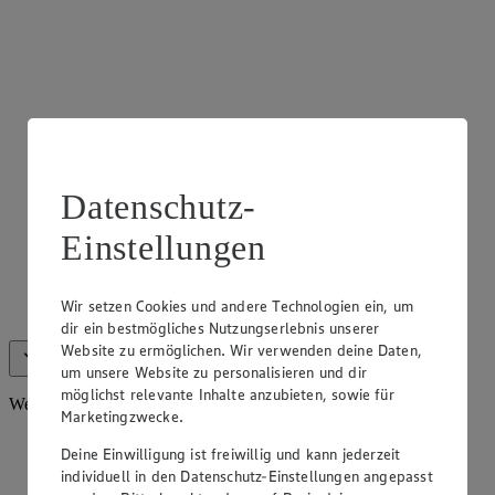
Datenschutz-
Einstellungen
Frischetheke Fleisch
Wir halten für dich eine Vielzahl an Fleischspezialitäten an
Wir setzen Cookies und andere Technologien ein, um
unserer Theke bereit.
dir ein bestmögliches Nutzungserlebnis unserer
Website zu ermöglichen. Wir verwenden deine Daten,
Alle anzeigen (6)
Weniger anzeigen
um unsere Website zu personalisieren und dir
möglichst relevante Inhalte anzubieten, sowie für
Weiteres Sortiment
Marketingzwecke.
Deine Einwilligung ist freiwillig und kann jederzeit
individuell in den Datenschutz-Einstellungen angepasst