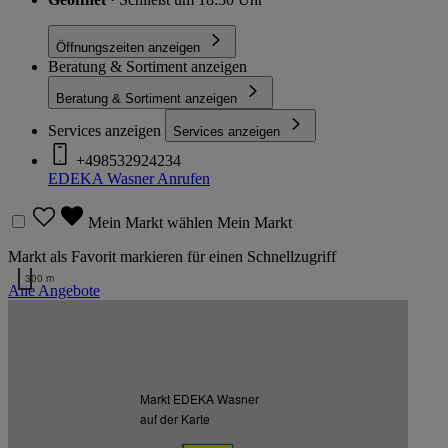
Öffnungszeiten anzeigen
Beratung & Sortiment anzeigen
Beratung & Sortiment anzeigen
Services anzeigen
Services anzeigen
+498532924234
EDEKA Wasner
Anrufen
Mein Markt wählen
Mein Markt
Markt als Favorit markieren für einen Schnellzugriff
300 m
Alle Angebote
Kartendaten werden geladen …
Zurück nach oben
Markt EDEKA Wasner
Zum Newsletter anmelden
auf der Karte