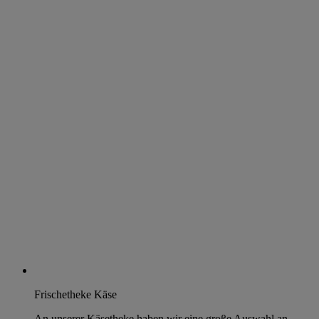
Frischetheke Käse
An unserer Käsetheke haben wir eine große Auswahl an