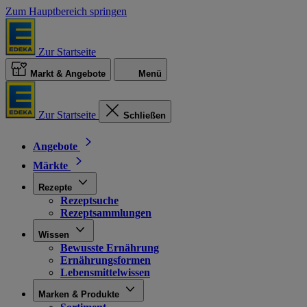
Zum Hauptbereich springen
Zur Startseite
Markt & Angebote
Menü
Zur Startseite
Schließen
Angebote
Märkte
Rezepte
Rezeptsuche
Rezeptsammlungen
Wissen
Bewusste Ernährung
Ernährungsformen
Lebensmittelwissen
Marken & Produkte