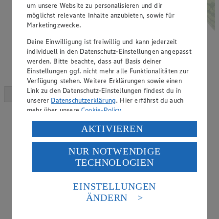
um unsere Website zu personalisieren und dir
möglichst relevante Inhalte anzubieten, sowie für
Marketingzwecke.
Deine Einwilligung ist freiwillig und kann jederzeit
individuell in den Datenschutz-Einstellungen angepasst
werden. Bitte beachte, dass auf Basis deiner
Einstellungen ggf. nicht mehr alle Funktionalitäten zur
Verfügung stehen. Weitere Erklärungen sowie einen
Link zu den Datenschutz-Einstellungen findest du in
unserer
Datenschutzerklärung
. Hier erfährst du auch
mehr über unsere
Cookie-Policy
.
Verarbeitung deiner personenbezogenen Daten in den
AKTIVIEREN
USA durch Facebook und YouTube:
NUR NOTWENDIGE
Wenn du auf „Aktivieren“ klickst, willigst du im Sinne
TECHNOLOGIEN
des Art. 49 Abs. 1 Satz 1 lit. a) DSGVO ein, dass deine
Daten in den USA verarbeitet werden. Der EuGH sieht
die USA als Land mit einem nach europäischen
EINSTELLUNGEN
Standards nicht angemessenen Datenschutzniveau an.
ÄNDERN
Es besteht das Risiko eines Zugriffs durch US-
amerikanische Behörden.