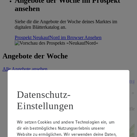
Angebote der Woche im Prospekt
ansehen
Siehe dir die Angebote der Woche deines Marktes im
digitalen Blätterkatalog an.
Prospekt NeukaufNord im Browser
Ansehen
Angebote der Woche
Alle Angebote ansehen
Angebot:
Heidelbeeren
Ange
Datenschutz-
3.33
Festpreis von 3.33€
Einstellungen
aus Deutschland/Polen, Kl. I, 500g Packung,
rotfle
(1kg=6.66)
Wir setzen Cookies und andere Technologien ein, um
dir ein bestmögliches Nutzungserlebnis unserer
Website zu ermöglichen. Wir verwenden deine Daten,