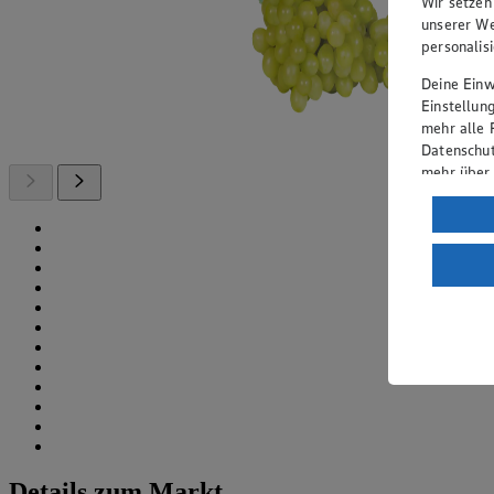
Wir setzen
unserer We
personalis
Deine Einwi
Einstellun
mehr alle 
Datenschut
mehr über
Verarbeit
Wenn du au
ein, dass 
einem nach
Risiko ein
Informatio
Details zum Markt