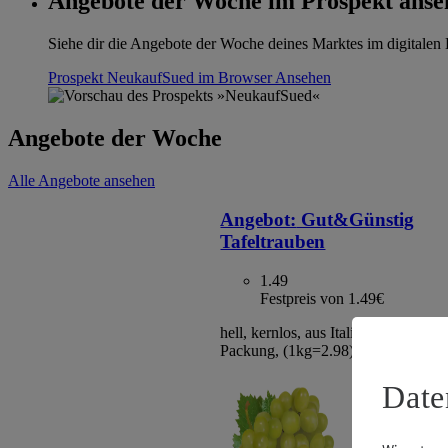
Angebote der Woche im Prospekt anse
Siehe dir die Angebote der Woche deines Marktes im digitalen B
Prospekt NeukaufSued im Browser
Ansehen
Angebote der Woche
Alle Angebote ansehen
Angebot:
Gut&Günstig
Tafeltrauben
1.49
Festpreis von 1.49€
hell, kernlos, aus Italien/Spanien, Kl
Packung, (1kg=2.98)
Date