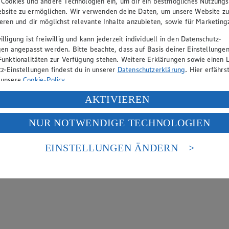
 Cookies und andere Technologien ein, um dir ein bestmögliches Nutzungs
bsite zu ermöglichen. Wir verwenden deine Daten, um unsere Website z
ieren und dir möglichst relevante Inhalte anzubieten, sowie für Marketin
lligung ist freiwillig und kann jederzeit individuell in den Datenschutz-
gen angepasst werden. Bitte beachte, dass auf Basis deiner Einstellungen
Funktionalitäten zur Verfügung stehen. Weitere Erklärungen sowie einen L
z-Einstellungen findest du in unserer
Datenschutzerklärung
. Hier erfährs
 unsere
Cookie-Policy
.
ung deiner personenbezogenen Daten in den USA durch Facebook und Yo
AKTIVIEREN
f „Aktivieren“ klickst, willigst du im Sinne des Art. 49 Abs. 1 Satz 1 lit
NUR NOTWENDIGE TECHNOLOGIEN
deine Daten in den USA verarbeitet werden. Der EuGH sieht die USA als 
 europäischen Standards nicht angemessenen Datenschutzniveau an. Es b
es Zugriffs durch US-amerikanische Behörden.
EINSTELLUNGEN ÄNDERN
nen zum Herausgeber der Seite findest du im
Impressum