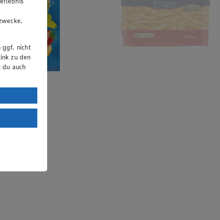
erlebnis
u
gzwecke.
 ggf. nicht
ink zu den
t du auch
uTube:
. a) DSGVO
Land mit
esteht das