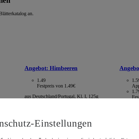
hen
lätterkatalog an.
Angebot:
Himbeeren
Angebo
1.49
1.5
Festpreis von 1.49€
App
1.7
aus Deutschland/Portugal, Kl. I, 125g
Fes
Packung, (1kg=11.92)
. I, 500g
Kaktus, S
gefroren,
2.13)
nschutz-Einstellungen