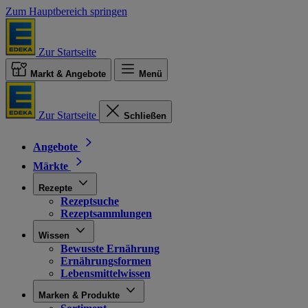
Zum Hauptbereich springen
Zur Startseite
Markt & Angebote
Menü
Zur Startseite
Schließen
Angebote
Märkte
Rezepte
Rezeptsuche
Rezeptsammlungen
Wissen
Bewusste Ernährung
Ernährungsformen
Lebensmittelwissen
Marken & Produkte