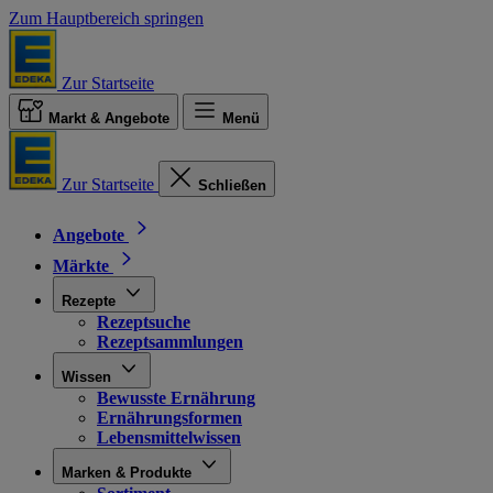
Zum Hauptbereich springen
Zur Startseite
Markt & Angebote
Menü
Zur Startseite
Schließen
Angebote
Märkte
Rezepte
Rezeptsuche
Rezeptsammlungen
Wissen
Bewusste Ernährung
Ernährungsformen
Lebensmittelwissen
Marken & Produkte