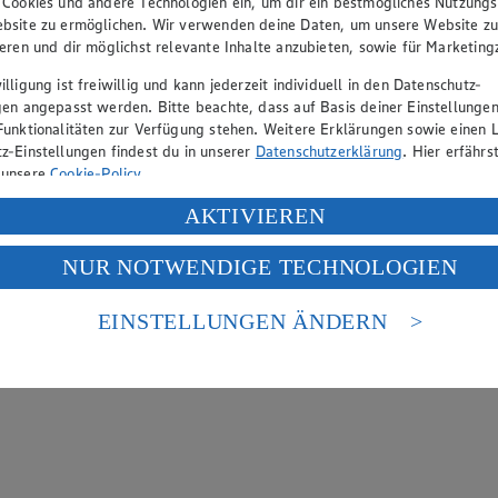
 Cookies und andere Technologien ein, um dir ein bestmögliches Nutzungs
bsite zu ermöglichen. Wir verwenden deine Daten, um unsere Website z
ieren und dir möglichst relevante Inhalte anzubieten, sowie für Marketin
lligung ist freiwillig und kann jederzeit individuell in den Datenschutz-
gen angepasst werden. Bitte beachte, dass auf Basis deiner Einstellungen
Funktionalitäten zur Verfügung stehen. Weitere Erklärungen sowie einen L
z-Einstellungen findest du in unserer
Datenschutzerklärung
. Hier erfährs
 unsere
Cookie-Policy
.
ung deiner personenbezogenen Daten in den USA durch Facebook und Yo
AKTIVIEREN
f „Aktivieren“ klickst, willigst du im Sinne des Art. 49 Abs. 1 Satz 1 lit
NUR NOTWENDIGE TECHNOLOGIEN
deine Daten in den USA verarbeitet werden. Der EuGH sieht die USA als 
 europäischen Standards nicht angemessenen Datenschutzniveau an. Es b
es Zugriffs durch US-amerikanische Behörden.
EINSTELLUNGEN ÄNDERN
nen zum Herausgeber der Seite findest du im
Impressum