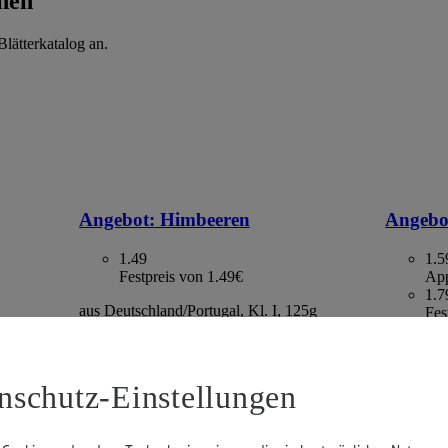
hen
lätterkatalog an.
Angebot:
Himbeeren
Angebo
1.49
1.5
Festpreis von 1.49€
App
1.7
aus Deutschland/Portugal, Kl. I, 125g
Fes
Packung, (1kg=11.92)
. I, 500g
Kaktus, S
gefroren,
2.13)
nschutz-Einstellungen