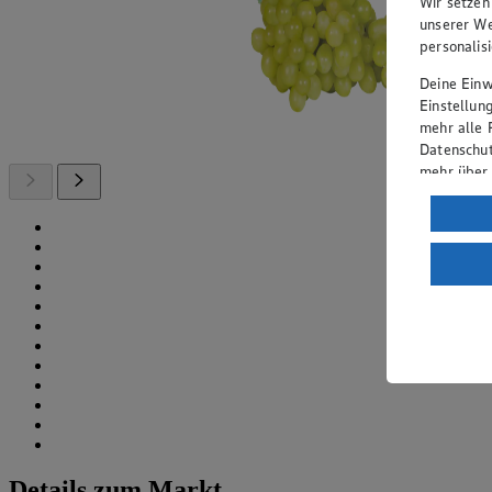
Wir setzen
unserer We
personalis
Deine Einwi
Einstellun
mehr alle 
Datenschut
mehr über
Verarbeit
Wenn du au
ein, dass 
einem nach
Risiko ein
Informatio
Details zum Markt