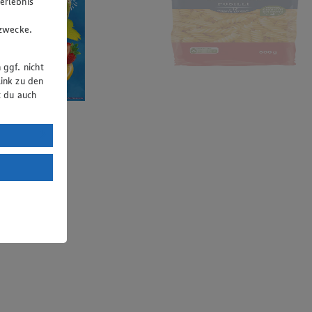
erlebnis
u
gzwecke.
 ggf. nicht
ink zu den
t du auch
uTube:
. a) DSGVO
Land mit
esteht das