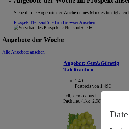
Angebote der Woche im Prospekt anse
Siehe dir die Angebote der Woche deines Marktes im digitalen B
Prospekt NeukaufSued im Browser
Ansehen
Angebote der Woche
Alle Angebote ansehen
Angebot:
Gut&Günstig
Tafeltrauben
1.49
Festpreis von 1.49€
hell, kernlos, aus Italien/Spanien, Kl
Packung, (1kg=2.98)
Date