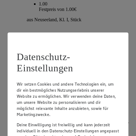
1.00
Festpreis von 1.00€
aus Neuseeland, Kl. I, Stück
Datenschutz-
Einstellungen
Wir setzen Cookies und andere Technologien ein, um
dir ein bestmögliches Nutzungserlebnis unserer
Angebot:
Champignons
Website zu ermöglichen. Wir verwenden deine Daten,
um unsere Website zu personalisieren und dir
1.79
möglichst relevante Inhalte anzubieten, sowie für
Festpreis von 1.79€
Marketingzwecke.
weiß oder braun, aus Bayern, Kl. I, je 250g Packung,
Deine Einwilligung ist freiwillig und kann jederzeit
(1kg=7.16)
individuell in den Datenschutz-Einstellungen angepasst