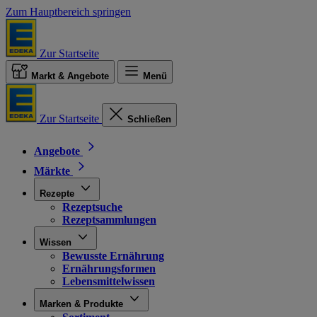
Zum Hauptbereich springen
Zur Startseite
Markt & Angebote
Menü
Zur Startseite
Schließen
Angebote
Märkte
Rezepte
Rezeptsuche
Rezeptsammlungen
Wissen
Bewusste Ernährung
Ernährungsformen
Lebensmittelwissen
Marken & Produkte