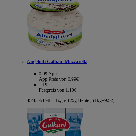
Angebot:
Galbani Mozzarella
0.99
App
App Preis von 0.99€
1.19
Festpreis von 1.19€
45/43% Fett i. Tr., je 125g Beutel, (1kg=9.52)