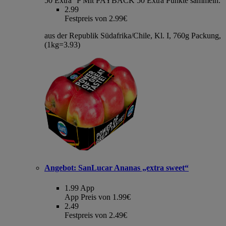
50 Extra °P
Mit PAYBACK 50 Extra Punkte sammeln.
2.99
Festpreis von 2.99€
aus der Republik Südafrika/Chile, Kl. I, 760g Packung,
(1kg=3.93)
Angebot:
SanLucar Ananas „extra sweet“
1.99
App
App Preis von 1.99€
2.49
Festpreis von 2.49€