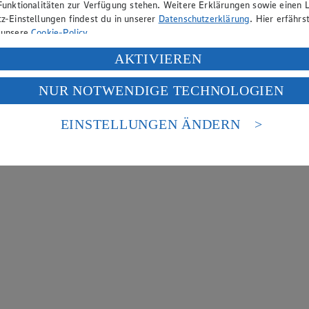
Funktionalitäten zur Verfügung stehen. Weitere Erklärungen sowie einen L
z-Einstellungen findest du in unserer
Datenschutzerklärung
. Hier erfährs
 unsere
Cookie-Policy
.
ung deiner personenbezogenen Daten in den USA durch Facebook und Yo
AKTIVIEREN
f „Aktivieren“ klickst, willigst du im Sinne des Art. 49 Abs. 1 Satz 1 lit
NUR NOTWENDIGE TECHNOLOGIEN
deine Daten in den USA verarbeitet werden. Der EuGH sieht die USA als 
 europäischen Standards nicht angemessenen Datenschutzniveau an. Es b
es Zugriffs durch US-amerikanische Behörden.
EINSTELLUNGEN ÄNDERN
nen zum Herausgeber der Seite findest du im
Impressum