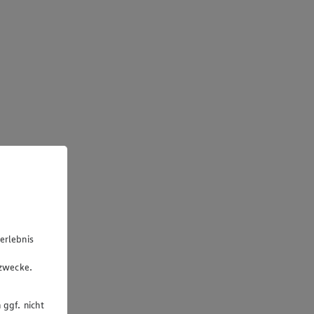
erlebnis
u
gzwecke.
 ggf. nicht