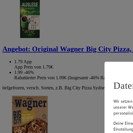
Angebot:
Original Wagner Big City Pizza, 
1.79
App
App Preis von 1.79€
1.99
-46%
Rabattierter Preis von 1.99€ (Insgesamt -46% Rabatt)
Date
tiefgefroren, versch. Sorten, z.B. Big City Pizza Sydney, 425g
Wir setzen
unserer We
personalis
Deine Einwi
Einstellun