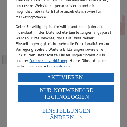
um unsere Website zu personalisieren und dir
möglichst relevante Inhalte anzubieten, sowie für
Marketingzwecke.
Deine Einwilligung ist freiwillig und kann jederzeit
individuell in den Datenschutz-Einstellungen angepasst
werden. Bitte beachte, dass auf Basis deiner
Einstellungen ggf. nicht mehr alle Funktionalitäten zur
Verfügung stehen. Weitere Erklärungen sowie einen
Link zu den Datenschutz-Einstellungen findest du in
unserer
Datenschutzerklärung
. Hier erfährst du auch
mehr über unsere
Cookie-Policy
.
Verarbeitung deiner personenbezogenen Daten in den
AKTIVIEREN
USA durch Facebook und YouTube:
NUR NOTWENDIGE
Wenn du auf „Aktivieren“ klickst, willigst du im Sinne
TECHNOLOGIEN
des Art. 49 Abs. 1 Satz 1 lit. a) DSGVO ein, dass deine
Daten in den USA verarbeitet werden. Der EuGH sieht
die USA als Land mit einem nach europäischen
EINSTELLUNGEN
Standards nicht angemessenen Datenschutzniveau an.
ÄNDERN
Es besteht das Risiko eines Zugriffs durch US-
amerikanische Behörden.