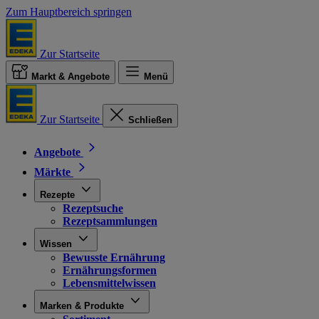
Zum Hauptbereich springen
Zur Startseite
Markt & Angebote
Menü
Zur Startseite
Schließen
Angebote
Märkte
Rezepte
Rezeptsuche
Rezeptsammlungen
Wissen
Bewusste Ernährung
Ernährungsformen
Lebensmittelwissen
Marken & Produkte