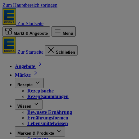
Zum Hauptbereich springen
Zur Startseite
Markt & Angebote
Menü
Zur Startseite
Schließen
Angebote
Märkte
Rezepte
Rezeptsuche
Rezeptsammlungen
Wissen
Bewusste Ernährung
Ernährungsformen
Lebensmittelwissen
Marken & Produkte