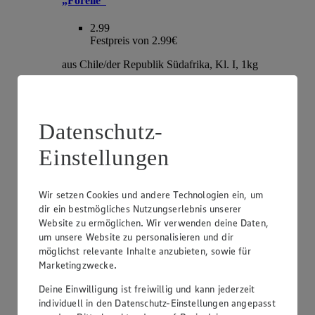
„Forelle“
2.99
Festpreis von 2.99€
aus Chile/der Republik Südafrika, Kl. I, 1kg
Datenschutz-
Einstellungen
Wir setzen Cookies und andere Technologien ein, um
dir ein bestmögliches Nutzungserlebnis unserer
Website zu ermöglichen. Wir verwenden deine Daten,
Angebot:
EDEKA Herzstücke Tafeltrauben
um unsere Website zu personalisieren und dir
möglichst relevante Inhalte anzubieten, sowie für
3.99
Marketingzwecke.
Festpreis von 3.99€
Deine Einwilligung ist freiwillig und kann jederzeit
hell oder rot, kernlos, Sorte lt. Auszeichnung, aus
individuell in den Datenschutz-Einstellungen angepasst
Italien, Kl. I, je 1kg