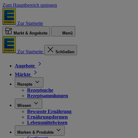
Zum Hauptbereich springen
Zur Startseite
Markt & Angebote
Menü
Zur Startseite
Schließen
Angebote
Märkte
Rezepte
Rezeptsuche
Rezeptsammlungen
Wissen
Bewusste Ernährung
Ernährungsformen
Lebensmittelwissen
Marken & Produkte