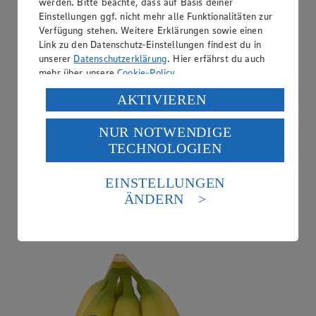
werden. Bitte beachte, dass auf Basis deiner
Einstellungen ggf. nicht mehr alle Funktionalitäten zur
Verfügung stehen. Weitere Erklärungen sowie einen
Link zu den Datenschutz-Einstellungen findest du in
unserer
Datenschutzerklärung
. Hier erfährst du auch
mehr über unsere
Cookie-Policy
.
Verarbeitung deiner personenbezogenen Daten in den
AKTIVIEREN
USA durch Facebook und YouTube:
NUR NOTWENDIGE
Wenn du auf „Aktivieren“ klickst, willigst du im Sinne
TECHNOLOGIEN
des Art. 49 Abs. 1 Satz 1 lit. a) DSGVO ein, dass deine
Daten in den USA verarbeitet werden. Der EuGH sieht
Angebot:
Chiquita Bananen
die USA als Land mit einem nach europäischen
EINSTELLUNGEN
Standards nicht angemessenen Datenschutzniveau an.
ÄNDERN
1.99
Es besteht das Risiko eines Zugriffs durch US-
Festpreis von 1.99€
amerikanische Behörden.
aus Costa Rica, 1kg
Informationen zum Herausgeber der Seite findest du
im
Impressum