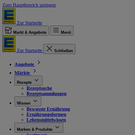
Zum Hauptbereich springen
Zur Startseite
Markt & Angebote
Menü
Zur Startseite
Schließen
Angebote
Märkte
Rezepte
Rezeptsuche
Rezeptsammlungen
Wissen
Bewusste Ernährung
Ernährungsformen
Lebensmittelwissen
Marken & Produkte