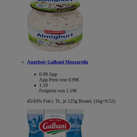
Angebot:
Galbani Mozzarella
0.99
App
App Preis von 0.99€
1.19
Festpreis von 1.19€
45/43% Fett i. Tr., je 125g Beutel, (1kg=9.52)