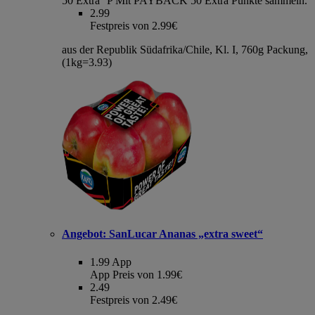
50 Extra °P
Mit PAYBACK 50 Extra Punkte sammeln.
2.99
Festpreis von 2.99€
aus der Republik Südafrika/Chile, Kl. I, 760g Packung,
(1kg=3.93)
Angebot:
SanLucar Ananas „extra sweet“
1.99
App
App Preis von 1.99€
2.49
Festpreis von 2.49€