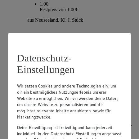
1.00
Festpreis von 1.00€
aus Neuseeland, Kl. I, Stück
Datenschutz-
Einstellungen
Wir setzen Cookies und andere Technologien ein, um
dir ein bestmögliches Nutzungserlebnis unserer
Angebot:
Champignons
Website zu ermöglichen. Wir verwenden deine Daten,
um unsere Website zu personalisieren und dir
1.79
möglichst relevante Inhalte anzubieten, sowie für
Festpreis von 1.79€
Marketingzwecke.
weiß oder braun, aus Bayern, Kl. I, je 250g Packung,
Deine Einwilligung ist freiwillig und kann jederzeit
(1kg=7.16)
individuell in den Datenschutz-Einstellungen angepasst