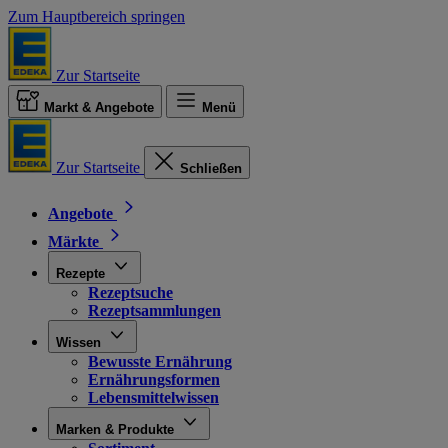
Zum Hauptbereich springen
Zur Startseite
Markt & Angebote
Menü
Zur Startseite
Schließen
Angebote
Märkte
Rezepte
Rezeptsuche
Rezeptsammlungen
Wissen
Bewusste Ernährung
Ernährungsformen
Lebensmittelwissen
Marken & Produkte