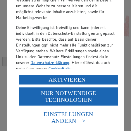
um unsere Website zu personalisieren und dir
möglichst relevante Inhalte anzubieten, sowie für
Marketingzwecke.
Deine Einwilligung ist freiwillig und kann jederzeit
individuell in den Datenschutz-Einstellungen angepasst
werden. Bitte beachte, dass auf Basis deiner
Einstellungen ggf. nicht mehr alle Funktionalitäten zur
Verfügung stehen. Weitere Erklärungen sowie einen
Link zu den Datenschutz-Einstellungen findest du in
unserer
Datenschutzerklärung
. Hier erfährst du auch
mehr über unsere
Cookie-Policy
.
Verarbeitung deiner personenbezogenen Daten in den
AKTIVIEREN
USA durch Facebook und YouTube:
NUR NOTWENDIGE
Wenn du auf „Aktivieren“ klickst, willigst du im Sinne
TECHNOLOGIEN
des Art. 49 Abs. 1 Satz 1 lit. a) DSGVO ein, dass deine
Daten in den USA verarbeitet werden. Der EuGH sieht
die USA als Land mit einem nach europäischen
EINSTELLUNGEN
Standards nicht angemessenen Datenschutzniveau an.
ÄNDERN
Es besteht das Risiko eines Zugriffs durch US-
amerikanische Behörden.