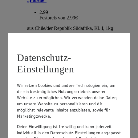
„Forelle“
2.99
Festpreis von 2.99€
aus Chile/der Republik Südafrika, Kl. I, 1kg
Datenschutz-
Einstellungen
Wir setzen Cookies und andere Technologien ein, um
dir ein bestmögliches Nutzungserlebnis unserer
Website zu ermöglichen. Wir verwenden deine Daten,
Angebot:
EDEKA Herzstücke Tafeltrauben
um unsere Website zu personalisieren und dir
möglichst relevante Inhalte anzubieten, sowie für
3.99
Marketingzwecke.
Festpreis von 3.99€
Deine Einwilligung ist freiwillig und kann jederzeit
hell oder rot, kernlos, Sorte lt. Auszeichnung, aus
individuell in den Datenschutz-Einstellungen angepasst
Italien, Kl. I, je 1kg