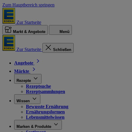
Zum Hauptbereich springen
Zur Startseite
Markt & Angebote
Menü
Zur Startseite
Schließen
Angebote
Märkte
Rezepte
Rezeptsuche
Rezeptsammlungen
Wissen
Bewusste Ernährung
Ernährungsformen
Lebensmittelwissen
Marken & Produkte