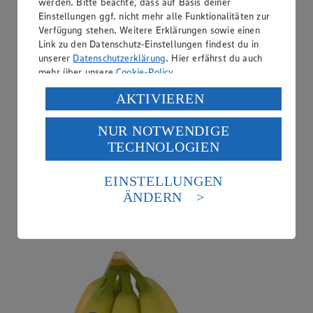
werden. Bitte beachte, dass auf Basis deiner
Einstellungen ggf. nicht mehr alle Funktionalitäten zur
Verfügung stehen. Weitere Erklärungen sowie einen
Link zu den Datenschutz-Einstellungen findest du in
unserer
Datenschutzerklärung
. Hier erfährst du auch
mehr über unsere
Cookie-Policy
.
Verarbeitung deiner personenbezogenen Daten in den
AKTIVIEREN
USA durch Facebook und YouTube:
NUR NOTWENDIGE
Wenn du auf „Aktivieren“ klickst, willigst du im Sinne
TECHNOLOGIEN
des Art. 49 Abs. 1 Satz 1 lit. a) DSGVO ein, dass deine
Daten in den USA verarbeitet werden. Der EuGH sieht
Angebot:
Chiquita Bananen
die USA als Land mit einem nach europäischen
EINSTELLUNGEN
Standards nicht angemessenen Datenschutzniveau an.
ÄNDERN
1.99
Es besteht das Risiko eines Zugriffs durch US-
Festpreis von 1.99€
amerikanische Behörden.
aus Costa Rica, 1kg
Informationen zum Herausgeber der Seite findest du
im
Impressum