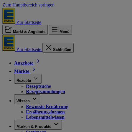
Zum Hauptbereich springen
Zur Startseite
Markt & Angebote
Menü
Zur Startseite
Schließen
Angebote
Märkte
Rezepte
Rezeptsuche
Rezeptsammlungen
Wissen
Bewusste Ernährung
Ernährungsformen
Lebensmittelwissen
Marken & Produkte