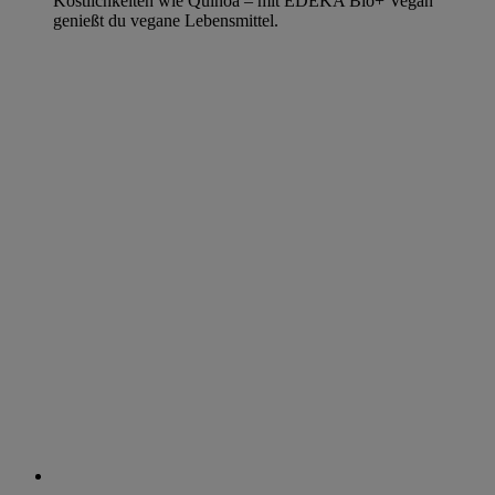
Köstlichkeiten wie Quinoa – mit EDEKA Bio+ Vegan
genießt du vegane Lebensmittel.