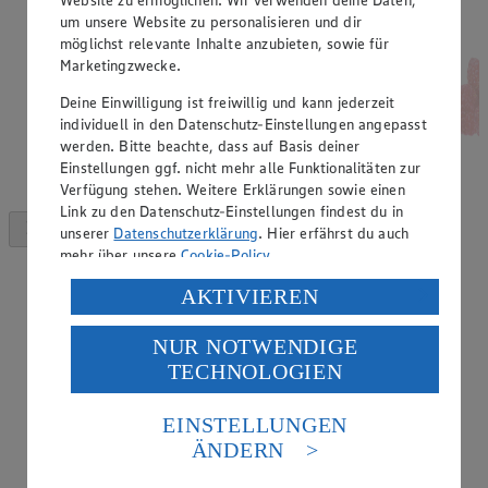
um unsere Website zu personalisieren und dir
möglichst relevante Inhalte anzubieten, sowie für
Marketingzwecke.
Deine Einwilligung ist freiwillig und kann jederzeit
individuell in den Datenschutz-Einstellungen angepasst
werden. Bitte beachte, dass auf Basis deiner
Einstellungen ggf. nicht mehr alle Funktionalitäten zur
Verfügung stehen. Weitere Erklärungen sowie einen
Link zu den Datenschutz-Einstellungen findest du in
unserer
Datenschutzerklärung
. Hier erfährst du auch
mehr über unsere
Cookie-Policy
.
Verarbeitung deiner personenbezogenen Daten in den
AKTIVIEREN
USA durch Facebook und YouTube:
NUR NOTWENDIGE
Wenn du auf „Aktivieren“ klickst, willigst du im Sinne
TECHNOLOGIEN
des Art. 49 Abs. 1 Satz 1 lit. a) DSGVO ein, dass deine
Daten in den USA verarbeitet werden. Der EuGH sieht
die USA als Land mit einem nach europäischen
EINSTELLUNGEN
Standards nicht angemessenen Datenschutzniveau an.
ÄNDERN
Es besteht das Risiko eines Zugriffs durch US-
amerikanische Behörden.