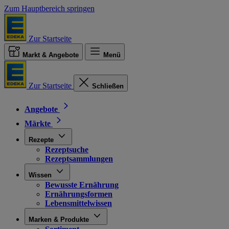
Zum Hauptbereich springen
Zur Startseite
Markt & Angebote
Menü
Zur Startseite
Schließen
Angebote
Märkte
Rezepte
Rezeptsuche
Rezeptsammlungen
Wissen
Bewusste Ernährung
Ernährungsformen
Lebensmittelwissen
Marken & Produkte