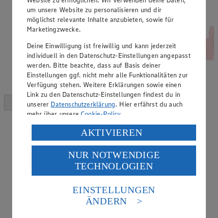
um unsere Website zu personalisieren und dir
möglichst relevante Inhalte anzubieten, sowie für
Marketingzwecke.
Deine Einwilligung ist freiwillig und kann jederzeit
individuell in den Datenschutz-Einstellungen angepasst
werden. Bitte beachte, dass auf Basis deiner
Einstellungen ggf. nicht mehr alle Funktionalitäten zur
Verfügung stehen. Weitere Erklärungen sowie einen
Link zu den Datenschutz-Einstellungen findest du in
unserer
Datenschutzerklärung
. Hier erfährst du auch
mehr über unsere
Cookie-Policy
.
Verarbeitung deiner personenbezogenen Daten in den
AKTIVIEREN
USA durch Facebook und YouTube:
NUR NOTWENDIGE
Wenn du auf „Aktivieren“ klickst, willigst du im Sinne
TECHNOLOGIEN
des Art. 49 Abs. 1 Satz 1 lit. a) DSGVO ein, dass deine
Daten in den USA verarbeitet werden. Der EuGH sieht
die USA als Land mit einem nach europäischen
EINSTELLUNGEN
Standards nicht angemessenen Datenschutzniveau an.
ÄNDERN
Es besteht das Risiko eines Zugriffs durch US-
amerikanische Behörden.