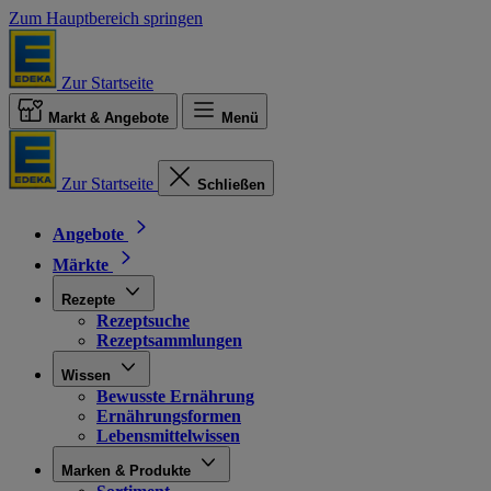
Zum Hauptbereich springen
Zur Startseite
Markt & Angebote
Menü
Zur Startseite
Schließen
Angebote
Märkte
Rezepte
Rezeptsuche
Rezeptsammlungen
Wissen
Bewusste Ernährung
Ernährungsformen
Lebensmittelwissen
Marken & Produkte