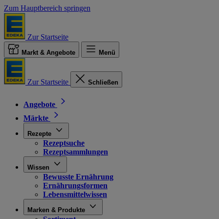
Zum Hauptbereich springen
Zur Startseite
Markt & Angebote
Menü
Zur Startseite
Schließen
Angebote
Märkte
Rezepte
Rezeptsuche
Rezeptsammlungen
Wissen
Bewusste Ernährung
Ernährungsformen
Lebensmittelwissen
Marken & Produkte